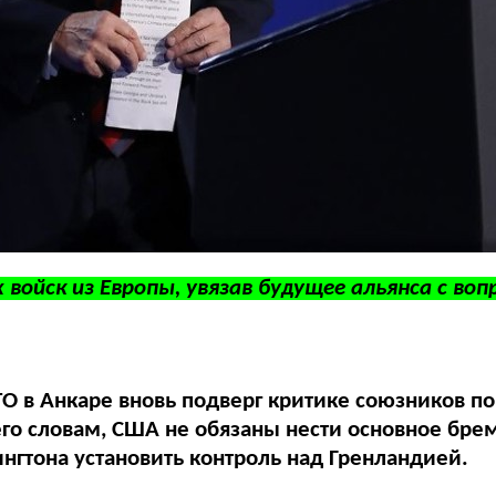
ойск из Европы, увязав будущее альянса с воп
в Анкаре вновь подверг критике союзников по 
его словам, США не обязаны нести основное бре
нгтона установить контроль над Гренландией.