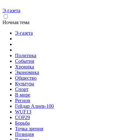
Э-газета
Ночная тема
Э-газета
Политика
События
Хроника
Экономика
Общество
Культура
Спорт
В мире
Регион
Гейдар Алиев-100
WUF13
COP29
Борьба
Точка зрения
Позиция
Взгляд