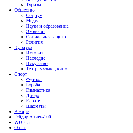
Туризм
Общество
Социум
Медиа
Наука и образование
Экология
Социальная защита
Религия
Культура
История
Наследие
Искусство
Театр, музыка, кино
Спорт
Футбол
Борьба
Гимнастика
Дзюдо
Карате
Шахматы
В мире
Гейдар Алиев-100
WUF13
О нас