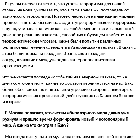
- В целом следует отметить, что угроза терроризма для нашей
страны не нова, учитывая то, что в свое время мы пострадали от
армянского терроризма. Поэтому, несмотря на нынешний мирный
процесс, я не стал бы сейчас сводить угрозу армянского терроризма
к нулю, учитывая наличие как в самой Армении, так и в армянской
диаспоре реваншистских сил, способных в будущем прибегнуть к
террористическим угрозам. Также были попытки различных
религиозных течений совершить в Азербайджане теракты. В связи с
этим были пойманы граждане Ирана, свои граждане,
сотрудничавшие с международными террористическими
организациями.
Что же касается последних событий на Северном Кавказе, то не
думаю, что они могут каким-то образом перекинуться на нас. Баку
более обеспокоен потенциальной угрозой со стороны некоторых
террористических организаций, действующих на Ближнем Востоке
и в Иране.
- В Москве полагают, что система биполярного мира давно уже
рухнула и пришло время формировать новый многополярный
мир. А как на это смотрят в Баку?
- Мы всегда выступали за мультилатерализм во внешней политике,