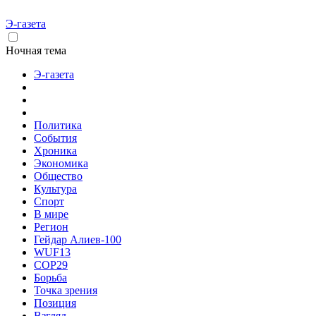
Э-газета
Ночная тема
Э-газета
Политика
События
Хроника
Экономика
Общество
Культура
Спорт
В мире
Регион
Гейдар Алиев-100
WUF13
COP29
Борьба
Точка зрения
Позиция
Взгляд