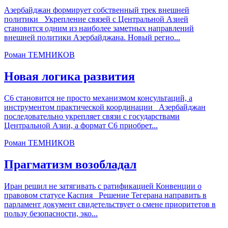
Азербайджан формирует собственный трек внешней
политики Укрепление связей с Центральной Азией
становится одним из наиболее заметных направлений
внешней политики Азербайджана. Новый регио...
Роман ТЕМНИКОВ
Новая логика развития
С6 становится не просто механизмом консультаций, а
инструментом практической координации Азербайджан
последовательно укрепляет связи с государствами
Центральной Азии, а формат С6 приобрет...
Роман ТЕМНИКОВ
Прагматизм возобладал
Иран решил не затягивать с ратификацией Конвенции о
правовом статусе Каспия Решение Тегерана направить в
парламент документ свидетельствует о смене приоритетов в
пользу безопасности, эко...