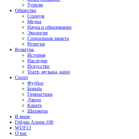
Туризм
Общество
Социум
Медиа
Наука и образование
Экология
Социальная защита
Религия
Культура
История
Наследие
Искусство
Театр, музыка, кино
Спорт
Футбол
Борьба
Гимнастика
Дзюдо
Карате
Шахматы
В мире
Гейдар Алиев-100
WUF13
О нас