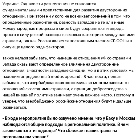
Украине. Однако эти разночтения не становятся
фундаментальными препятствиями для развития двусторонних
отношений. При этом ни у кого не возникает сомнений в том, что
определенные разночтения, разность взглядов на те или иные
международные процессы в мире будут сохраняться и впредь
просто в силу резкой разницы в весовых категориях между нашими
странами, так как Россия является постоянным членом СБ ООН и в
силу еще целого ряда факторов.
Также нельзя забывать, что нынешние отношения РФ со странами
Запада оказывают определенное влияние на двусторонние
отношения, в частности западные санкции. Но и в этих условиях мы
находим определенный modus operandi. В частности, нельзя
забывать, что азербайджанская экономика во многом зависит от
отношений с соседними странами, а принцип добрососедства в
нашей внешней политике занимает очень важное место. Поэтому я
уверен, что азербайджано-российские отношения будут и дальше
развиваться.
- В ходе мероприятия было озвучено мнение, что у Баку и Москвы
наблюдаются общие подходы в региональной политике. В чем
заключаются эти подходы? Что сближает наши страны на
региональном уровне?