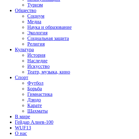
Туризм
Общество
Социум
Медиа
Наука и образование
Экология
Социальная защита
Религия
Культура
История
Наследие
Искусство
Театр, музыка, кино
Спорт
Футбол
Борьба
Гимнастика
Дзюдо
Карате
Шахматы
В мире
Гейдар Алиев-100
WUF13
О нас