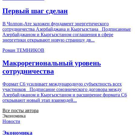
Первый шаг сделан
В Чолпон-Ате заложен фундамент энергетического
сотрудничества Азербайджана и Кыргызстана Подписанные
Азербайджаном и Кыргызстаном соглашения в сфере
энергетики открывают новую страницу дв...
Роман ТЕМНИКОВ
Макрорегиональный уровень
сотрудничества
Формат С6 усиливает международную субъектность всех
участников Подписание союзнического договора между
Азербайджаном и Кыргызстаном и расширение формата С6
открывают новый этап взаимодей...
Все посты автора
Экономика
Новости
Экономика