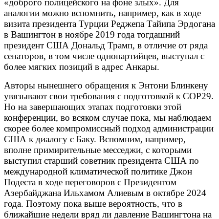
«доброго полицейского на фоне злых». Для
аналогии можно вспомнить, например, как в ходе
визита президента Турции Реджепа Тайипа Эрдогана
в Вашингтон в ноябре 2019 года тогдашний
президент США Дональд Трамп, в отличие от ряда
сенаторов, в том числе однопартийцев, выступал с
более мягких позиций в адрес Анкары.
Авторы нынешнего обращения к Энтони Блинкену
увязывают свои требования с подготовкой к
COP29.
Но на завершающих этапах подготовки этой
конференции, во всяком случае пока, мы наблюдаем
скорее более компромиссный подход администрации
США к диалогу с Баку. Вспомним, например,
вполне примирительные месседжи, с которыми
выступил старший советник президента США по
международной климатической политике Джон
Подеста в ходе переговоров с Президентом
Азербайджана Ильхамом Алиевым в октябре 2024
года. Поэтому пока выше вероятность, что в
ближайшие недели вряд ли давление Вашингтона на