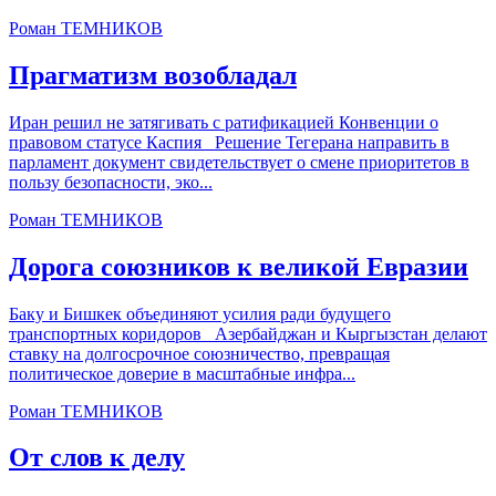
Роман ТЕМНИКОВ
Прагматизм возобладал
Иран решил не затягивать с ратификацией Конвенции о
правовом статусе Каспия Решение Тегерана направить в
парламент документ свидетельствует о смене приоритетов в
пользу безопасности, эко...
Роман ТЕМНИКОВ
Дорога союзников к великой Евразии
Баку и Бишкек объединяют усилия ради будущего
транспортных коридоров Азербайджан и Кыргызстан делают
ставку на долгосрочное союзничество, превращая
политическое доверие в масштабные инфра...
Роман ТЕМНИКОВ
От слов к делу