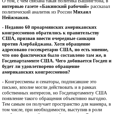
О том, с чем связана такая политика Вашингтона, в
интервью газете «Бакинский рабочий»
рассказал
политический аналитик из России
Михаил
Нейжмаков.
- Недавно 60 проармянских американских
конгрессменов обратились к правительству
США, призвав ввести очередные санкции
против Азербайджана. Хотя обращение
адресовано госсекретарю США, но есть мнение,
что оно фактически было составлено там же, в
Госдепартаменте США. Чего добивается Госдеп и
будет ли удовлетворено обращение
американских конгрессменов?
- Конгрессмены и сенаторы, подписавшие это
письмо, вполне могли действовать и в рамках
собственных интересов, но Госдепартаменту США
появление такого обращения объективно выгодно.
Тем самым он получает пространство для маневра, в
том числе, при необходимости, выступив в роли