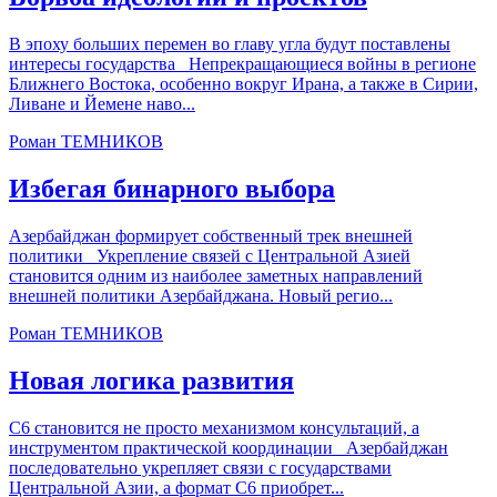
В эпоху больших перемен во главу угла будут поставлены
интересы государства Непрекращающиеся войны в регионе
Ближнего Востока, особенно вокруг Ирана, а также в Сирии,
Ливане и Йемене наво...
Роман ТЕМНИКОВ
Избегая бинарного выбора
Азербайджан формирует собственный трек внешней
политики Укрепление связей с Центральной Азией
становится одним из наиболее заметных направлений
внешней политики Азербайджана. Новый регио...
Роман ТЕМНИКОВ
Новая логика развития
С6 становится не просто механизмом консультаций, а
инструментом практической координации Азербайджан
последовательно укрепляет связи с государствами
Центральной Азии, а формат С6 приобрет...