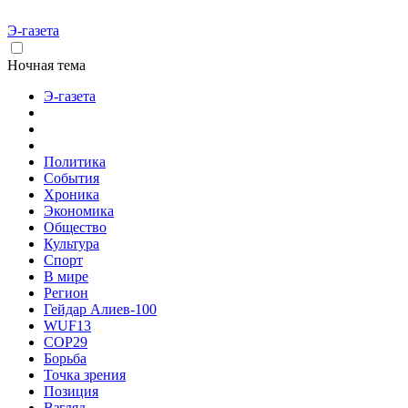
Э-газета
Ночная тема
Э-газета
Политика
События
Хроника
Экономика
Общество
Культура
Спорт
В мире
Регион
Гейдар Алиев-100
WUF13
COP29
Борьба
Точка зрения
Позиция
Взгляд