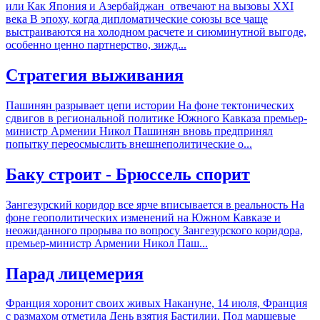
или Как Япония и Азербайджан отвечают на вызовы XXI
века В эпоху, когда дипломатические союзы все чаще
выстраиваются на холодном расчете и сиюминутной выгоде,
особенно ценно партнерство, зижд...
Стратегия выживания
Пашинян разрывает цепи истории На фоне тектонических
сдвигов в региональной политике Южного Кавказа премьер-
министр Армении Никол Пашинян вновь предпринял
попытку переосмыслить внешнеполитические о...
Баку строит - Брюссель спорит
Зангезурский коридор все ярче вписывается в реальность На
фоне геополитических изменений на Южном Кавказе и
неожиданного прорыва по вопросу Зангезурского коридора,
премьер-министр Армении Никол Паш...
Парад лицемерия
Франция хоронит своих живых Накануне, 14 июля, Франция
с размахом отметила День взятия Бастилии. Под маршевые