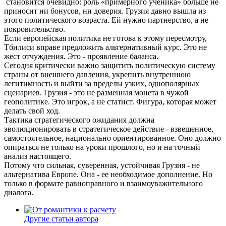
становится очевидно: роль «примерного ученика» больше не
приносит ни бонусов, ни доверия. Грузия давно вышла из
этого политического возраста. Ей нужно партнерство, а не
покровительство.
Если европейская политика не готова к этому пересмотру,
Тбилиси вправе предложить альтернативный курс. Это не
жест отчуждения. Это - проявление баланса.
Сегодня критически важно защитить политическую систему
страны от внешнего давления, укрепить внутреннюю
легитимность и выйти за пределы узких, однополярных
сценариев. Грузия - это не разменная монета в чужой
геополитике. Это игрок, а не статист. Фигура, которая может
делать свой ход.
Тактика стратегического ожидания должна
эволюционировать в стратегическое действие - взвешенное,
самостоятельное, национально ориентированное. Оно должно
опираться не только на уроки прошлого, но и на точный
анализ настоящего.
Потому что сильная, суверенная, устойчивая Грузия - не
альтернатива Европе. Она - ее необходимое дополнение. Но
только в формате равноправного и взаимоуважительного
диалога.
Другие статьи автора