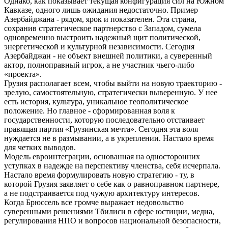
Однако, как показывает текущая конфигурация сил на Южном
Кавказе, одного лишь ожидания недостаточно. Пример
Азербайджана - рядом, ярок и показателен. Эта страна,
сохранив стратегическое партнерство с Западом, сумела
одновременно выстроить надежный щит политической,
энергетической и культурной независимости. Сегодня
Азербайджан - не объект внешней политики, а суверенный
актор, полноправный игрок, а не участник чьего-либо
«проекта».
Грузия располагает всем, чтобы выйти на новую траекторию -
зрелую, самостоятельную, стратегически выверенную. У нее
есть история, культура, уникальное геополитическое
положение. Но главное - сформированная воля к
государственности, которую последовательно отстаивает
правящая партия «Грузинская мечта». Сегодня эта воля
нуждается не в размывании, а в укреплении. Настало время
для четких выводов.
Модель евроинтеграции, основанная на односторонних
уступках в надежде на перспективу членства, себя исчерпала.
Настало время формулировать новую стратегию - ту, в
которой Грузия заявляет о себе как о равноправном партнере,
а не подстраивается под чужую архитектуру интересов.
Когда Брюссель все громче выражает недовольство
суверенными решениями Тбилиси в сфере юстиции, медиа,
регулирования НПО и вопросов национальной безопасности,