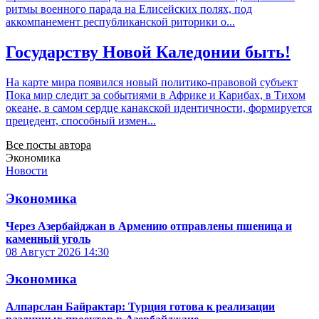
ритмы военного парада на Елисейских полях, под
аккомпанемент республиканской риторики о...
Государству Новой Каледонии быть!
На карте мира появился новый политико-правовой субъект
Пока мир следит за событиями в Африке и Карибах, в Тихом
океане, в самом сердце канакской идентичности, формируется
прецедент, способный измен...
Все посты автора
Экономика
Новости
Экономика
Через Азербайджан в Армению отправлены пшеница и
каменный уголь
08 Август 2026
14:30
Экономика
Алпарслан Байрактар: Турция готова к реализации