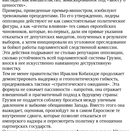
ценностях».
Примеры, приведенные премьер-министром, изобилуют
тревожными прецедентами. По его утверждению, лидеры
оппозиции действуют не как самостоятельные политические
фигуры, а как «агенты влияния» тех самых европейских
чиновников, которые, во-первых, дали им прямые указания
отказаться от депутатских мандатов, полученных в результате
выборов, а затем инициировали их уголовное преследование
за бойкот работы парламентской следственной комиссии.
Эти действия подрывают не столько репутацию оппозиции,
сколько устойчивость всей парламентской системы Грузии,
внося в нее искусственно навязанную деструктивную
повестку.
Тем не менее правительство Ираклия Кобахидзе продолжает
демонстрировать выдержку и геополитическую гибкость,
придерживаясь тактики «стратегического ожидания». Эта
формула не означает пассивности - напротив, она отражает
взвешенный и прагматичный подход к будущему страны:
Грузия не поддается соблазну бросаться между уличным
давлением и зыбкими обещаниями Запада. Вместо этого она
выжидает, оценивая, произойдут ли в самом Евросоюзе те
внутренние сдвиги, которые позволят отказаться от
имперского надзора и пересмотреть политику в отношении
партнерских государств.