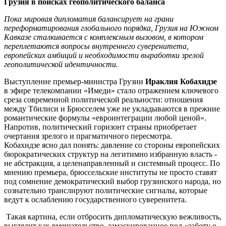
Грузия в поисках геополитического баланса
Пока мировая дипломатия балансирует на грани
переформатирования глобального порядка, Грузия на Южном
Кавказе сталкивается с комплексным вызовом, в котором
переплетаются вопросы внутреннего суверенитета,
европейских амбиций и необходимости выработки зрелой
геополитической идентичности.
Выступление премьер-министра Грузии
Ираклия Кобахидзе
в эфире телекомпании «Имеди» стало отражением ключевого
среза современной политической реальности: отношения
между Тбилиси и Брюсселем уже не укладываются в прежние
романтические формулы «евроинтеграции любой ценой».
Напротив, политический горизонт страны приобретает
очертания зрелого и прагматичного пересмотра.
Кобахидзе ясно дал понять: давление со стороны европейских
бюрократических структур на легитимно избранную власть -
не абстракция, а целенаправленный и системный процесс. По
мнению премьера, брюссельские институты не просто ставят
под сомнение демократический выбор грузинского народа, но
сознательно транслируют политические сигналы, которые
ведут к ослаблению государственного суверенитета.
Такая картина, если отбросить дипломатическую вежливость,
выглядит как вмешательство, замаскированное под «заботу о