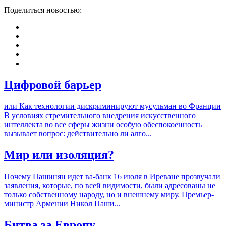
Поделиться новостью:
Цифровой барьер
или Как технологии дискриминируют мусульман во Франции
В условиях стремительного внедрения искусственного
интеллекта во все сферы жизни особую обеспокоенность
вызывает вопрос: действительно ли алго...
Мир или изоляция?
Почему Пашинян идет ва-банк 16 июля в Иреване прозвучали
заявления, которые, по всей видимости, были адресованы не
только собственному народу, но и внешнему миру. Премьер-
министр Армении Никол Паши...
Битва за Европу