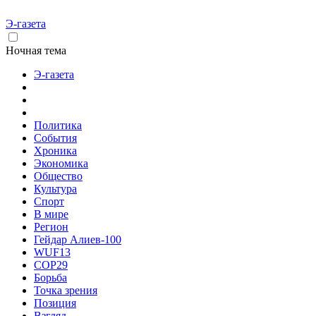
Э-газета
Ночная тема
Э-газета
Политика
События
Хроника
Экономика
Общество
Культура
Спорт
В мире
Регион
Гейдар Алиев-100
WUF13
COP29
Борьба
Точка зрения
Позиция
Взгляд