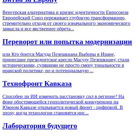
Венгерская альтернатива и кризис идентичности Евросоюза
Европейский Союз переживает глубокую трансформацию,
стремительно отходя от своего изначального экономического
замысла и все явственнее обрета...
Переворот или попытка модернизации
или Кто боится Масуда Пезешкиана Выборы в Иране,
принесшие президентское кресло Масуду Пезешкиану, стали
историческими, сулящими не просто смену тональности в
иранской политике, но и потенциальную ...
Технофронт Кавказа
Способен ли ИИ изменить расстановку сил в регионе? На
фоне обостряющейся геополитической конкуренции на
Южном Кавказе открывается новый фронт - цифровой. В
эпоху, когда технологии становятся инс...
Лаборатория будущего