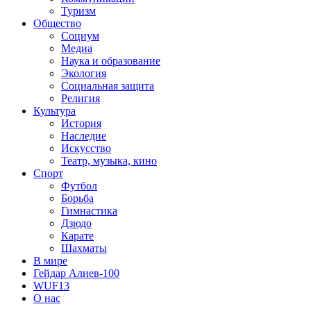
Туризм
Общество
Социум
Медиа
Наука и образование
Экология
Социальная защита
Религия
Культура
История
Наследие
Искусство
Театр, музыка, кино
Спорт
Футбол
Борьба
Гимнастика
Дзюдо
Карате
Шахматы
В мире
Гейдар Алиев-100
WUF13
О нас