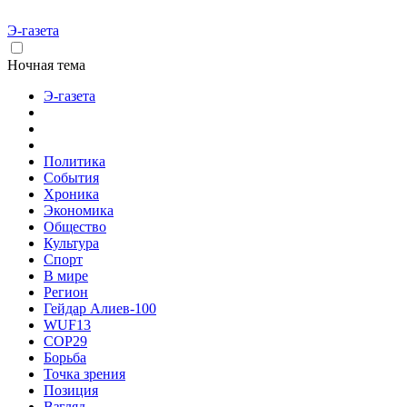
Э-газета
Ночная тема
Э-газета
Политика
События
Хроника
Экономика
Общество
Культура
Спорт
В мире
Регион
Гейдар Алиев-100
WUF13
COP29
Борьба
Точка зрения
Позиция
Взгляд