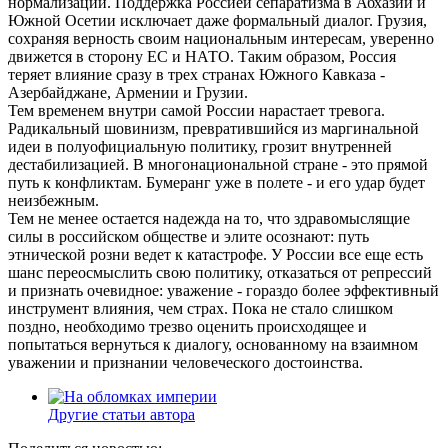
нормализации. Поддержка Россией сепаратизма в Абхазии и
Южной Осетии исключает даже формальный диалог. Грузия,
сохраняя верность своим национальным интересам, уверенно
движется в сторону ЕС и НАТО. Таким образом, Россия
теряет влияние сразу в трех странах Южного Кавказа -
Азербайджане, Армении и Грузии.
Тем временем внутри самой России нарастает тревога.
Радикальный шовинизм, превратившийся из маргинальной
идеи в полуофициальную политику, грозит внутренней
дестабилизацией. В многонациональной стране - это прямой
путь к конфликтам. Бумеранг уже в полете - и его удар будет
неизбежным.
Тем не менее остается надежда на то, что здравомыслящие
силы в российском обществе и элите осознают: путь
этнической розни ведет к катастрофе. У России все еще есть
шанс переосмыслить свою политику, отказаться от репрессий
и признать очевидное: уважение - гораздо более эффективный
инструмент влияния, чем страх. Пока не стало слишком
поздно, необходимо трезво оценить происходящее и
попытаться вернуться к диалогу, основанному на взаимном
уважении и признании человеческого достоинства.
Другие статьи автора