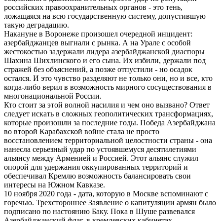
российских правоохранительных органов - это тень,
ложащаяся на всю государственную систему, допустившую
такую деградацию.
Накануне в Воронеже произошел очередной инцидент:
азербайджанцев выгнали с рынка. А на Урале с особой
жестокостью задержали лидера азербайджанской диаспоры
Шахина Шихлинского и его сына. Их избили, держали под
стражей без объяснений, а позже отпустили - но осадок
остался. И это чувство разделяют не только они, но и все, кто
когда-либо верил в возможность мирного сосуществования в
многонациональной России.
Кто стоит за этой волной насилия и чем оно вызвано? Ответ
следует искать в сложных геополитических трансформациях,
которые произошли за последние годы. Победа Азербайджана
во второй Карабахской войне стала не просто
восстановлением территориальной целостности страны - она
нанесла серьезный удар по устоявшемуся десятилетиями
альянсу между Арменией и Россией. Этот альянс служил
опорой для удержания оккупированных территорий и
обеспечивал Кремлю возможность балансировать свои
интересы на Южном Кавказе.
10 ноября 2020 года - дата, которую в Москве вспоминают с
горечью. Трехстороннее Заявление о капитуляции армян было
подписано по настоянию Баку. Пока в Шуше развевался
Азербайджанский флаг, в кремлевских кабинетах