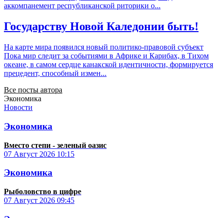
аккомпанемент республиканской риторики о...
Государству Новой Каледонии быть!
На карте мира появился новый политико-правовой субъект
Пока мир следит за событиями в Африке и Карибах, в Тихом
океане, в самом сердце канакской идентичности, формируется
прецедент, способный измен...
Все посты автора
Экономика
Новости
Экономика
Вместо степи - зеленый оазис
07 Август 2026
10:15
Экономика
Рыболовство в цифре
07 Август 2026
09:45