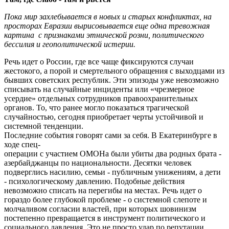
Пока мир захлебывается в новых и старых конфликтах, на
просторах Евразии вырисовывается еще одна тревожная
картина с признаками этнической розни, политического
бессилия и геополитической истерии.
Речь идет о России, где все чаще фиксируются случаи
жестокого, а порой и смертельного обращения с выходцами из
бывших советских республик. Эти эпизоды уже невозможно
списывать на случайные инциденты или «чрезмерное
усердие» отдельных сотрудников правоохранительных
органов. То, что ранее могло показаться трагической
случайностью, сегодня приобретает черты устойчивой и
системной тенденции.
Последние события говорят сами за себя. В Екатеринбурге в
ходе спец-
операции с участием ОМОНа были убиты два родных брата -
азербайджанцы по национальности. Десятки человек
подверглись насилию, семьи - публичным унижениям, а дети
- психологическому давлению. Подобные действия
невозможно списать на перегибы на местах. Речь идет о
гораздо более глубокой проблеме - о системной слепоте и
молчаливом согласии властей, при которых шовинизм
постепенно превращается в инструмент политического и
социального давления. Это не просто удар по репутации