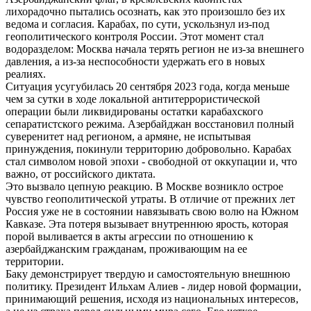
лихорадочно пытались осознать, как это произошло без их
ведома и согласия. Карабах, по сути, ускользнул из-под
геополитического контроля России. Этот момент стал
водоразделом: Москва начала терять регион не из-за внешнего
давления, а из-за неспособности удержать его в новых
реалиях.
Ситуация усугубилась 20 сентября 2023 года, когда меньше
чем за сутки в ходе локальной антитеррористической
операции были ликвидированы остатки карабахского
сепаратистского режима. Азербайджан восстановил полный
суверенитет над регионом, а армяне, не испытывая
принуждения, покинули территорию добровольно. Карабах
стал символом новой эпохи - свободной от оккупации и, что
важно, от российского диктата.
Это вызвало цепную реакцию. В Москве возникло острое
чувство геополитической утраты. В отличие от прежних лет
Россия уже не в состоянии навязывать свою волю на Южном
Кавказе. Эта потеря вызывает внутреннюю ярость, которая
порой выливается в акты агрессии по отношению к
азербайджанским гражданам, проживающим на ее
территории.
Баку демонстрирует твердую и самостоятельную внешнюю
политику. Президент Ильхам Алиев - лидер новой формации,
принимающий решения, исходя из национальных интересов,