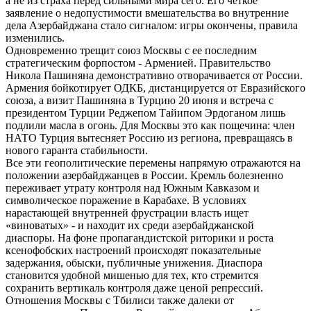
а не из страха перед сильными мира сего. Его четкое
заявление о недопустимости вмешательства во внутренние
дела Азербайджана стало сигналом: игры окончены, правила
изменились.
Одновременно трещит союз Москвы с ее последним
стратегическим форпостом - Арменией. Правительство
Никола Пашиняна демонстративно отворачивается от России.
Армения бойкотирует ОДКБ, дистанцируется от Евразийского
союза, а визит Пашиняна в Турцию 20 июня и встреча с
президентом Турции Реджепом Тайипом Эрдоганом лишь
подлили масла в огонь. Для Москвы это как пощечина: член
НАТО Турция вытесняет Россию из региона, превращаясь в
нового гаранта стабильности.
Все эти геополитические перемены напрямую отражаются на
положении азербайджанцев в России. Кремль болезненно
переживает утрату контроля над Южным Кавказом и
символическое поражение в Карабахе. В условиях
нарастающей внутренней фрустрации власть ищет
«виноватых» - и находит их среди азербайджанской
диаспоры. На фоне пропагандистской риторики и роста
ксенофобских настроений происходят показательные
задержания, обыски, публичные унижения. Диаспора
становится удобной мишенью для тех, кто стремится
сохранить вертикаль контроля даже ценой репрессий.
Отношения Москвы с Тбилиси также далеки от