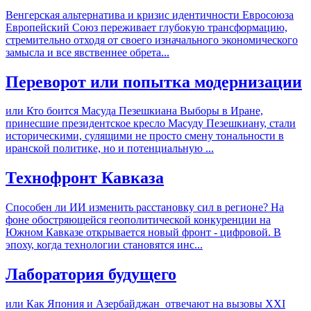
Венгерская альтернатива и кризис идентичности Евросоюза
Европейский Союз переживает глубокую трансформацию,
стремительно отходя от своего изначального экономического
замысла и все явственнее обрета...
Переворот или попытка модернизации
или Кто боится Масуда Пезешкиана Выборы в Иране,
принесшие президентское кресло Масуду Пезешкиану, стали
историческими, сулящими не просто смену тональности в
иранской политике, но и потенциальную ...
Технофронт Кавказа
Способен ли ИИ изменить расстановку сил в регионе? На
фоне обостряющейся геополитической конкуренции на
Южном Кавказе открывается новый фронт - цифровой. В
эпоху, когда технологии становятся инс...
Лаборатория будущего
или Как Япония и Азербайджан отвечают на вызовы XXI