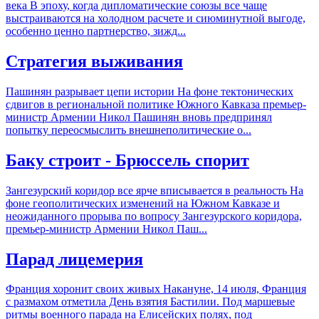
века В эпоху, когда дипломатические союзы все чаще
выстраиваются на холодном расчете и сиюминутной выгоде,
особенно ценно партнерство, зижд...
Стратегия выживания
Пашинян разрывает цепи истории На фоне тектонических
сдвигов в региональной политике Южного Кавказа премьер-
министр Армении Никол Пашинян вновь предпринял
попытку переосмыслить внешнеполитические о...
Баку строит - Брюссель спорит
Зангезурский коридор все ярче вписывается в реальность На
фоне геополитических изменений на Южном Кавказе и
неожиданного прорыва по вопросу Зангезурского коридора,
премьер-министр Армении Никол Паш...
Парад лицемерия
Франция хоронит своих живых Накануне, 14 июля, Франция
с размахом отметила День взятия Бастилии. Под маршевые
ритмы военного парада на Елисейских полях, под