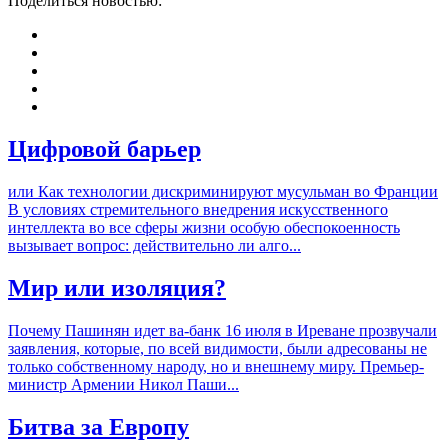
Поделиться новостью:
Цифровой барьер
или Как технологии дискриминируют мусульман во Франции
В условиях стремительного внедрения искусственного
интеллекта во все сферы жизни особую обеспокоенность
вызывает вопрос: действительно ли алго...
Мир или изоляция?
Почему Пашинян идет ва-банк 16 июля в Иреване прозвучали
заявления, которые, по всей видимости, были адресованы не
только собственному народу, но и внешнему миру. Премьер-
министр Армении Никол Паши...
Битва за Европу