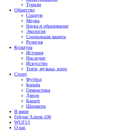
Туризм
Общество
Социум
Медиа
Наука и образование
Экология
Социальная защита
Религия
Культура
История
Наследие
Искусство
Театр, музыка, кино
Спорт
Футбол
Борьба
Гимнастика
Дзюдо
Карате
Шахматы
В мире
Гейдар Алиев-100
WUF13
О нас