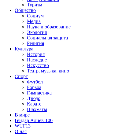
Туризм
Общество
Социум
Медиа
Наука и образование
Экология
Социальная защита
Религия
Культура
История
Наследие
Искусство
Театр, музыка, кино
Спорт
Футбол
Борьба
Гимнастика
Дзюдо
Карате
Шахматы
В мире
Гейдар Алиев-100
WUF13
О нас