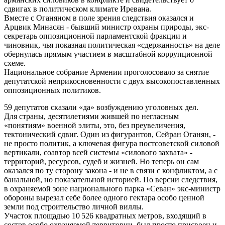
сдвигах в политическом климате Иревана.
Вместе с Оганяном в поле зрения следствия оказался и
Арцвик Минасян - бывший министр охраны природы, экс-
секретарь оппозиционной парламентской фракции и
чиновник, чья показная политическая «сдержанность» на деле
обернулась прямым участием в масштабной коррупционной
схеме.
Национальное собрание Армении проголосовало за снятие
депутатской неприкосновенности с двух высокопоставленных
оппозиционных политиков.
59 депутатов сказали «да» возбуждению уголовных дел.
Для страны, десятилетиями жившей по негласным
«понятиям» военной элиты, это, без преувеличения,
тектонический сдвиг. Один из фигурантов, Сейран Оганян, -
не просто политик, а ключевая фигура постсоветской силовой
вертикали, соавтор всей системы «силового захвата» -
территорий, ресурсов, судеб и жизней. Но теперь он сам
оказался по ту сторону закона - и не в связи с конфликтом, а с
банальной, но показательной историей. По версии следствия,
в охраняемой зоне национального парка «Севан» экс-министр
обороны вырезал себе более одного гектара особо ценной
земли под строительство личной виллы.
Участок площадью 10 526 квадратных метров, входящий в
состав особо охраняемой территории, был просто присвоен и