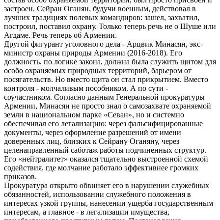
застроен. Сейран Оганян, будучи военным, действовал в
лучших традициях полевых командиров: зашел, захватил,
построил, поставил охрану. Только теперь речь не о Шуше или
Агдаме. Речь теперь об Армении.
Другой фигурант уголовного дела - Арцвик Минасян, экс-
министр охраны природы Армении (2016-2018). Его
должность, по логике закона, должна была служить щитом для
особо охраняемых природных территорий, барьером от
посягательств. Но вместо щита он стал прикрытием. Вместо
контроля - молчаливым пособником. А по сути -
соучастником. Согласно данным Генеральной прокуратуры
Армении, Минасян не просто знал о самозахвате охраняемой
земли в национальном парке «Севан», но и системно
обеспечивал его легализацию: через фальсифицированные
документы, через оформление разрешений от имени
доверенных лиц, близких к Сейрану Оганяну, через
целенаправленный саботаж работы подчиненных структур.
Его «нейтралитет» оказался тщательно выстроенной схемой
содействия, где молчание работало эффективнее громких
приказов.
Прокуратура открыто обвиняет его в нарушении служебных
обязанностей, использовании служебного положения в
интересах узкой группы, нанесении ущерба государственным
интересам, а главное - в легализации имущества,