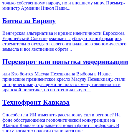
только собственному народу, но и внешнему миру. Премьер-
министр Армении Никол Паши...
Битва за Европу
Венгерская альтернатива и кризис идентичности Евросоюза
Европейский Союз переживает глубокую трансформацию,
стремительно отходя от своего изначального экономического
замысла и все явственнее обрета...
Переворот или попытка модернизации
или Кто боится Масуда Пезешкиана Выборы в Иране,
принесшие президентское кресло Масуду Пезешкиану, стали
историческими, сулящими не просто смену тональности в
иранской политике, но и потенциальную ...
Технофронт Кавказа
Способен ли ИИ изменить расстановку сил в регионе? На
фоне обостряющейся геополитической конкуренции на
Южном Кавказе открывается новый фронт - цифровой. В
эпоху, когда технологии становятся инс...