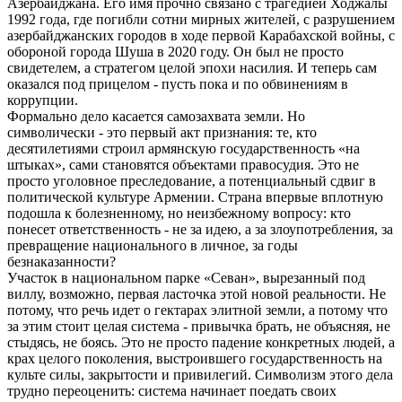
Азербайджана. Его имя прочно связано с трагедией Ходжалы
1992 года, где погибли сотни мирных жителей, с разрушением
азербайджанских городов в ходе первой Карабахской войны, с
обороной города Шуша в 2020 году. Он был не просто
свидетелем, а стратегом целой эпохи насилия. И теперь сам
оказался под прицелом - пусть пока и по обвинениям в
коррупции.
Формально дело касается самозахвата земли. Но
символически - это первый акт признания: те, кто
десятилетиями строил армянскую государственность «на
штыках», сами становятся объектами правосудия. Это не
просто уголовное преследование, а потенциальный сдвиг в
политической культуре Армении. Страна впервые вплотную
подошла к болезненному, но неизбежному вопросу: кто
понесет ответственность - не за идею, а за злоупотребления, за
превращение национального в личное, за годы
безнаказанности?
Участок в национальном парке «Севан», вырезанный под
виллу, возможно, первая ласточка этой новой реальности. Не
потому, что речь идет о гектарах элитной земли, а потому что
за этим стоит целая система - привычка брать, не объясняя, не
стыдясь, не боясь. Это не просто падение конкретных людей, а
крах целого поколения, выстроившего государственность на
культе силы, закрытости и привилегий. Символизм этого дела
трудно переоценить: система начинает поедать своих