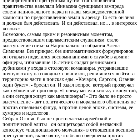
приобретенного преступным путем. Постановления
правительства наделяли Минасяна функциями зампреда
совета национального парка и главы межведомственной
комиссии по предоставлению земли в аренду. То есть он знал
и должен был действовать. И он действовал, но… в интересах
«своих».
Возможно, самым ярким и резонансным моментом,
предшествовавшим парламентским слушаниям, стало
выступление спикера Национального собрания Алена
Симоняна. Без прикрас, без дипломатических формулировок
он открыто поделился воспоминаниями о службе в армии:
офицеры, избивавшие 18-летних солдат резиновыми
дубинками у входа в столовую; командиры, устраивавшие
ночную охоту на голодных срочников, решившихся выйти за
территорию части в поисках еды. «Кочарян, Саргсян, Оганян -
один букет», - бросил он. И задал вопрос, который прозвучал
как публичный приговор: «Почему мы ели кильку с капустой,
а они сегодня живут как миллионеры?» Это было не просто
выступление - акт политического и морального обвинения не
против отдельных фигур, а против целой эпохи, системы, ее
кумиров и идеологов.
Сейран Оганян был не просто частью армейской и
политической элиты - он олицетворял собой негласный
консенсус «национального молчания» в отношении военных
преступлений, включая те, что были совершены против