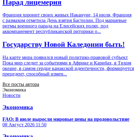
Парад лицемерия
Франция хоронит своих живых Накануне, 14 июля, Франция
с размахом отметила День взятия Бастилии. Под маршевые
ритмы военного парада на Елисейских полях, под
аккомпанемент республиканской риторики о...
Государству Новой Каледонии быть!
На карте мира появился новый политико-правовой субъект
Пока мир следит за событиями в Африке и Карибах, в Тихом
океане, в самом сердце канакской идентичности, формируется
прецедент, способный измен...
Все посты автора
Экономика
Новости
Экономика
FAO: В июле выросли мировые цены на продовольствие
08 Август 2026
11:50
Экономика