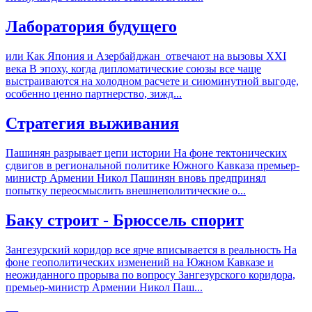
Лаборатория будущего
или Как Япония и Азербайджан отвечают на вызовы XXI
века В эпоху, когда дипломатические союзы все чаще
выстраиваются на холодном расчете и сиюминутной выгоде,
особенно ценно партнерство, зижд...
Стратегия выживания
Пашинян разрывает цепи истории На фоне тектонических
сдвигов в региональной политике Южного Кавказа премьер-
министр Армении Никол Пашинян вновь предпринял
попытку переосмыслить внешнеполитические о...
Баку строит - Брюссель спорит
Зангезурский коридор все ярче вписывается в реальность На
фоне геополитических изменений на Южном Кавказе и
неожиданного прорыва по вопросу Зангезурского коридора,
премьер-министр Армении Никол Паш...