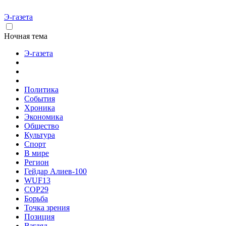
Э-газета
Ночная тема
Э-газета
Политика
События
Хроника
Экономика
Общество
Культура
Спорт
В мире
Регион
Гейдар Алиев-100
WUF13
COP29
Борьба
Точка зрения
Позиция
Взгляд