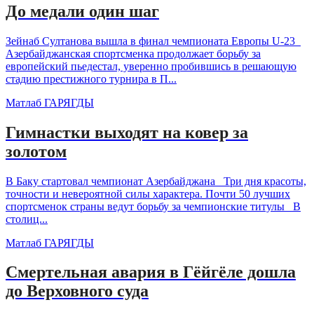
До медали один шаг
Зейнаб Султанова вышла в финал чемпионата Европы U-23
Азербайджанская спортсменка продолжает борьбу за
европейский пьедестал, уверенно пробившись в решающую
стадию престижного турнира в П...
Матлаб ГАРЯГДЫ
Гимнастки выходят на ковер за
золотом
В Баку стартовал чемпионат Азербайджана Три дня красоты,
точности и невероятной силы характера. Почти 50 лучших
спортсменок страны ведут борьбу за чемпионские титулы В
столиц...
Матлаб ГАРЯГДЫ
Смертельная авария в Гёйгёле дошла
до Верховного суда