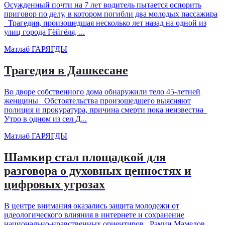
Осужденный почти на 7 лет водитель пытается оспорить
приговор по делу, в котором погибли два молодых пассажира
Трагедия, произошедшая несколько лет назад на одной из
улиц города Гёйгёля, ...
Матлаб ГАРЯГДЫ
Трагедия в Дашкесане
Во дворе собственного дома обнаружили тело 45-летней
женщины Обстоятельства произошедшего выясняют
полиция и прокуратура, причина смерти пока неизвестна
Утро в одном из сел Д...
Матлаб ГАРЯГДЫ
Шамкир стал площадкой для
разговора о духовных ценностях и
цифровых угрозах
В центре внимания оказались защита молодежи от
идеологического влияния в интернете и сохранение
национально-нравственных ориентиров Рамин Мамедов