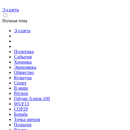
Э-газета
Ночная тема
Э-газета
Политика
События
Хроника
Экономика
Общество
Культура
Спорт
В мире
Регион
Гейдар Алиев-100
WUF13
COP29
Борьба
Точка зрения
Позиция
Взгляд