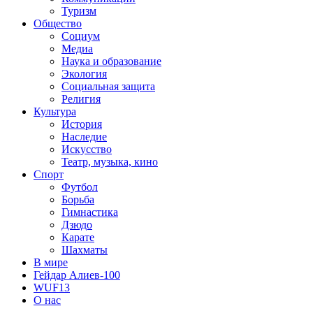
Туризм
Общество
Социум
Медиа
Наука и образование
Экология
Социальная защита
Религия
Культура
История
Наследие
Искусство
Театр, музыка, кино
Спорт
Футбол
Борьба
Гимнастика
Дзюдо
Карате
Шахматы
В мире
Гейдар Алиев-100
WUF13
О нас