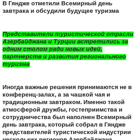
В Гяндже отметили Всемирный день
завтрака и обсудили будущее туризма
Представители туристической отрасли
Азербайджана и Турции встретились за
одним столом ради новых идей,
партнерств и развития регионального
туризма
Иногда важные решения принимаются не в
конференц-залах, а за чашкой чая и
традиционным завтраком. Именно такой
атмосферой дружбы, гостеприимства и
сотрудничества был наполнен Всемирный
день завтрака, который собрал в Гяндже
представителей туристической индустрии
нескольких регионов Азербайджана.