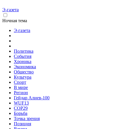
Э-газета
Ночная тема
Э-газета
Политика
События
Хроника
Экономика
Общество
Культура
Спорт
В мире
Регион
Гейдар Алиев-100
WUF13
COP29
Борьба
Точка зрения
Позиция
Взгляд