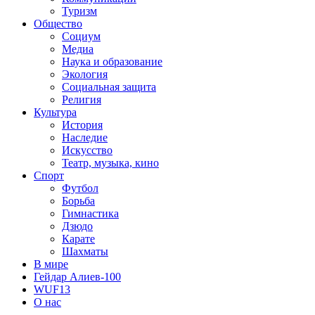
Туризм
Общество
Социум
Медиа
Наука и образование
Экология
Социальная защита
Религия
Культура
История
Наследие
Искусство
Театр, музыка, кино
Спорт
Футбол
Борьба
Гимнастика
Дзюдо
Карате
Шахматы
В мире
Гейдар Алиев-100
WUF13
О нас