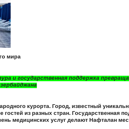
его мира
ура и государственная поддержка превращ
Азербайджана
народного курорта. Город, известный уникал
е гостей из разных стран. Государственная п
нь медицинских услуг делают Нафталан место