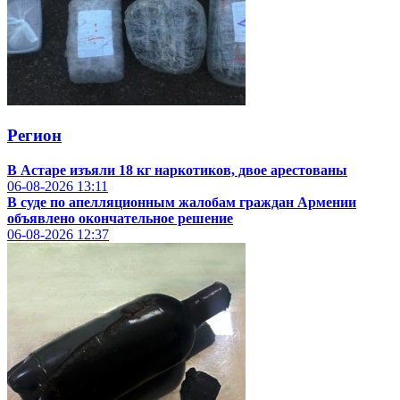
Регион
В Астаре изъяли 18 кг наркотиков, двое арестованы
06-08-2026
13:11
В суде по апелляционным жалобам граждан Армении
объявлено окончательное решение
06-08-2026
12:37