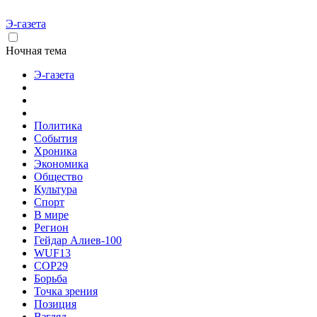
Э-газета
Ночная тема
Э-газета
Политика
События
Хроника
Экономика
Общество
Культура
Спорт
В мире
Регион
Гейдар Алиев-100
WUF13
COP29
Борьба
Точка зрения
Позиция
Взгляд