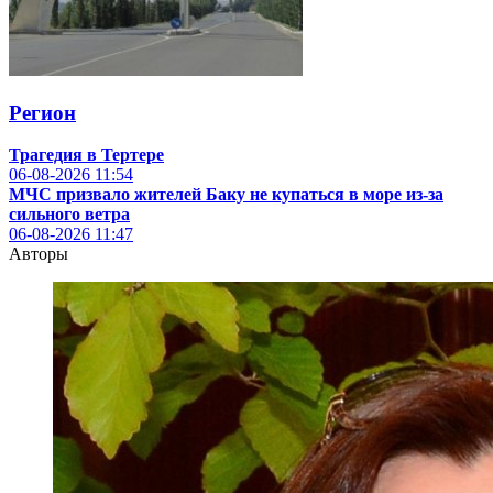
Регион
Трагедия в Тертере
06-08-2026
11:54
МЧС призвало жителей Баку не купаться в море из-за
сильного ветра
06-08-2026
11:47
Авторы