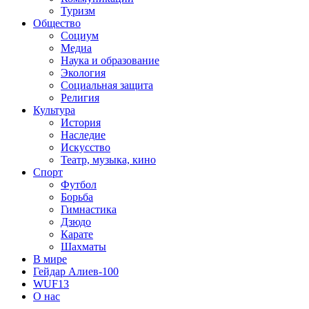
Туризм
Общество
Социум
Медиа
Наука и образование
Экология
Социальная защита
Религия
Культура
История
Наследие
Искусство
Театр, музыка, кино
Спорт
Футбол
Борьба
Гимнастика
Дзюдо
Карате
Шахматы
В мире
Гейдар Алиев-100
WUF13
О нас