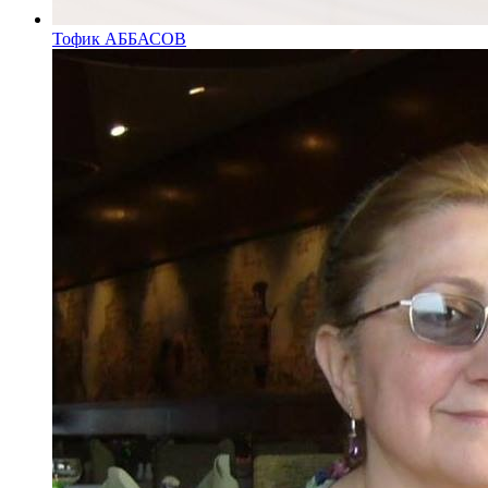
Тофик АББАСОВ