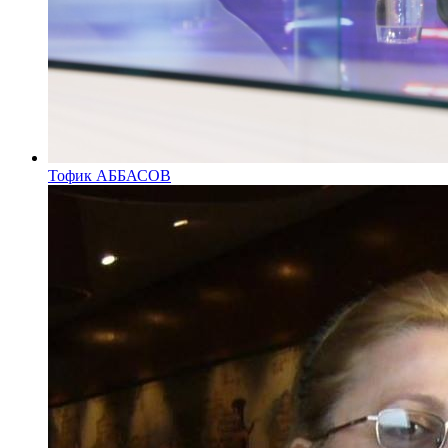
Тофик АББАСОВ