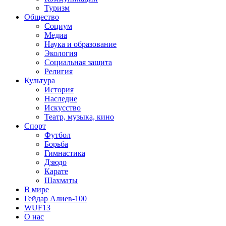
Туризм
Общество
Социум
Медиа
Наука и образование
Экология
Социальная защита
Религия
Культура
История
Наследие
Искусство
Театр, музыка, кино
Спорт
Футбол
Борьба
Гимнастика
Дзюдо
Карате
Шахматы
В мире
Гейдар Алиев-100
WUF13
О нас