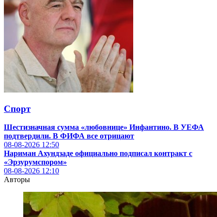
Спорт
Шестизначная сумма «любовнице» Инфантино. В УЕФА
подтвердили. В ФИФА все отрицают
08-08-2026
12:50
Нариман Ахундзаде официально подписал контракт с
«
Эрзурумспором
»
08-08-2026
12:10
Авторы