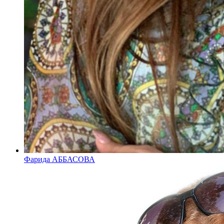
Фарида АББАСОВА