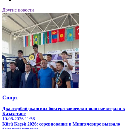
Другие новости
Спорт
Два азербайджанских боксера завоевали золотые медали в
Казахстане
10-08-2026
11:56
Kürü Keçək 2026: соревнование в Мингячевире вызвало