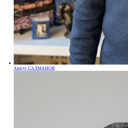
Хюгуг САЛМАНОВ