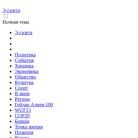
Э-газета
Ночная тема
Э-газета
Политика
События
Хроника
Экономика
Общество
Культура
Спорт
В мире
Регион
Гейдар Алиев-100
WUF13
COP29
Борьба
Точка зрения
Позиция
Взгляд