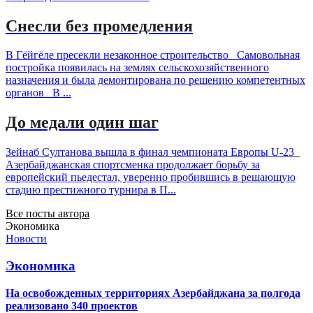
Снесли без промедления
В Гёйгёле пресекли незаконное строительство Самовольная
постройка появилась на землях сельскохозяйственного
назначения и была демонтирована по решению компетентных
органов В ...
До медали один шаг
Зейнаб Султанова вышла в финал чемпионата Европы U-23
Азербайджанская спортсменка продолжает борьбу за
европейский пьедестал, уверенно пробившись в решающую
стадию престижного турнира в П...
Все посты автора
Экономика
Новости
Экономика
На освобожденных территориях Азербайджана за полгода
реализовано 340 проектов