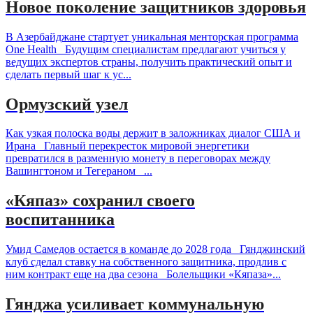
Новое поколение защитников здоровья
В Азербайджане стартует уникальная менторская программа
One Health Будущим специалистам предлагают учиться у
ведущих экспертов страны, получить практический опыт и
сделать первый шаг к ус...
Ормузский узел
Как узкая полоска воды держит в заложниках диалог США и
Ирана Главный перекресток мировой энергетики
превратился в разменную монету в переговорах между
Вашингтоном и Тегераном ...
«Кяпаз» сохранил своего
воспитанника
Умид Самедов остается в команде до 2028 года Гянджинский
клуб сделал ставку на собственного защитника, продлив с
ним контракт еще на два сезона Болельщики «Кяпаза»...
Гянджа усиливает коммунальную