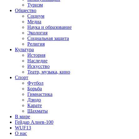
Туризм
Общество
Социум
Медиа
Наука и образование
Экология
Социальная защита
Религия
Культура
История
Наследие
Искусство
Театр, музыка, кино
Спорт
Футбол
Борьба
Гимнастика
Дзюдо
Карате
Шахматы
В мире
Гейдар Алиев-100
WUF13
О нас