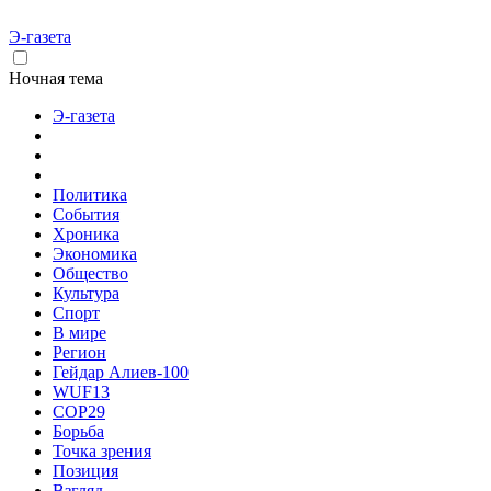
Э-газета
Ночная тема
Э-газета
Политика
События
Хроника
Экономика
Общество
Культура
Спорт
В мире
Регион
Гейдар Алиев-100
WUF13
COP29
Борьба
Точка зрения
Позиция
Взгляд