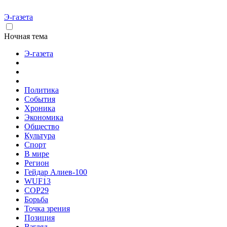
Э-газета
Ночная тема
Э-газета
Политика
События
Хроника
Экономика
Общество
Культура
Спорт
В мире
Регион
Гейдар Алиев-100
WUF13
COP29
Борьба
Точка зрения
Позиция
Взгляд