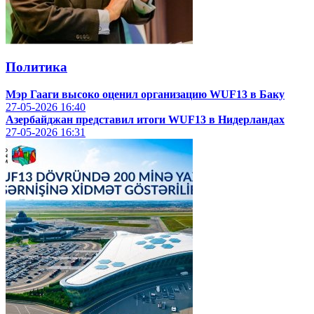
Политика
Мэр Гааги высоко оценил организацию WUF13 в Баку
27-05-2026
16:40
Азербайджан представил итоги WUF13 в Нидерландах
27-05-2026
16:31