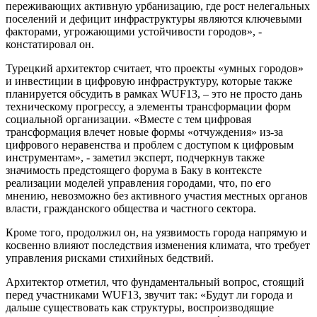
переживающих активную урбанизацию, где рост нелегальных
поселений и дефицит инфраструктуры являются ключевыми
факторами, угрожающими устойчивости городов», -
констатировал он.
Турецкий архитектор считает, что проекты «умных городов»
и инвестиции в цифровую инфраструктуру, которые также
планируется обсудить в рамках WUF13, – это не просто дань
техническому прогрессу, а элементы трансформации форм
социальной организации. «Вместе с тем цифровая
трансформация влечет новые формы «отчуждения» из-за
цифрового неравенства и проблем с доступом к цифровым
инструментам», - заметил эксперт, подчеркнув также
значимость предстоящего форума в Баку в контексте
реализации моделей управления городами, что, по его
мнению, невозможно без активного участия местных органов
власти, гражданского общества и частного сектора.
Кроме того, продолжил он, на уязвимость города напрямую и
косвенно влияют последствия изменения климата, что требует
управления рисками стихийных бедствий.
Архитектор отметил, что фундаментальный вопрос, стоящий
перед участниками WUF13, звучит так: «Будут ли города и
дальше существовать как структуры, воспроизводящие