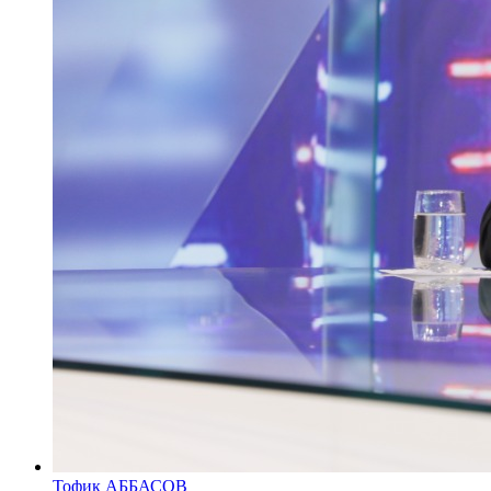
Тофик АББАСОВ