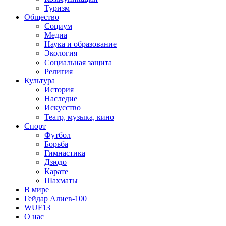
Туризм
Общество
Социум
Медиа
Наука и образование
Экология
Социальная защита
Религия
Культура
История
Наследие
Искусство
Театр, музыка, кино
Спорт
Футбол
Борьба
Гимнастика
Дзюдо
Карате
Шахматы
В мире
Гейдар Алиев-100
WUF13
О нас