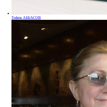
Тофик АББАСОВ