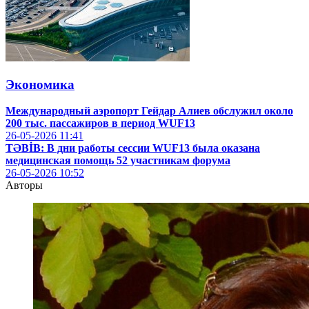
Экономика
Международный аэропорт Гейдар Алиев обслужил около
200 тыс. пассажиров в период WUF13
26-05-2026
11:41
TƏBİB: В дни работы сессии WUF13 была оказана
медицинская помощь 52 участникам форума
26-05-2026
10:52
Авторы