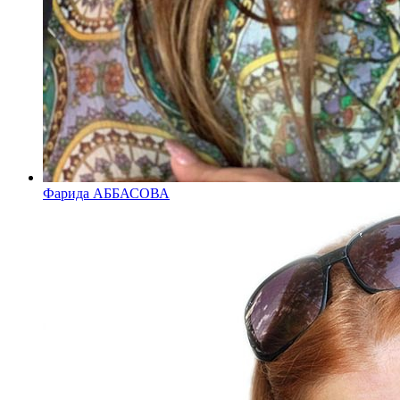
Фарида АББАСОВА