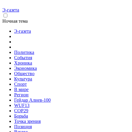
Э-газета
Ночная тема
Э-газета
Политика
События
Хроника
Экономика
Общество
Культура
Спорт
В мире
Регион
Гейдар Алиев-100
WUF13
COP29
Борьба
Точка зрения
Позиция
Взгляд