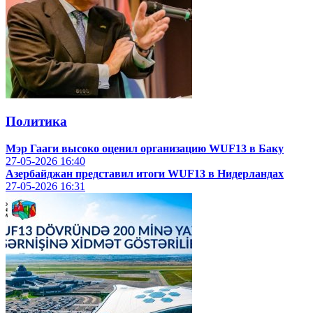
Политика
Мэр Гааги высоко оценил организацию WUF13 в Баку
27-05-2026
16:40
Азербайджан представил итоги WUF13 в Нидерландах
27-05-2026
16:31