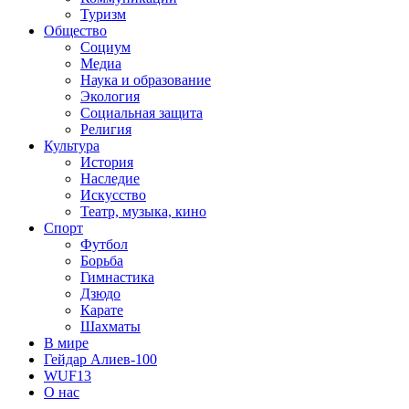
Туризм
Общество
Социум
Медиа
Наука и образование
Экология
Социальная защита
Религия
Культура
История
Наследие
Искусство
Театр, музыка, кино
Спорт
Футбол
Борьба
Гимнастика
Дзюдо
Карате
Шахматы
В мире
Гейдар Алиев-100
WUF13
О нас