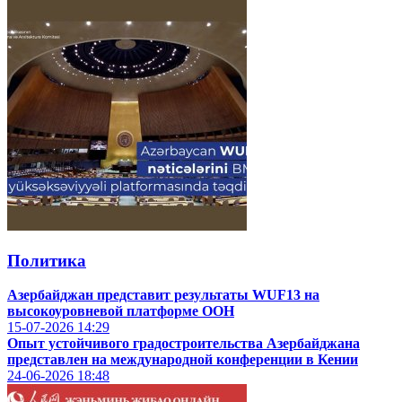
Политика
Азербайджан представит результаты WUF13 на
высокоуровневой платформе ООН
15-07-2026
14:29
Опыт устойчивого градостроительства Азербайджана
представлен на международной конференции в Кении
24-06-2026
18:48