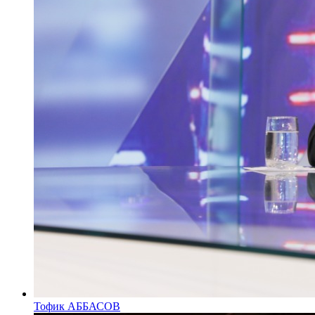
Тофик АББАСОВ