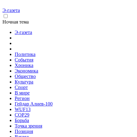
Э-газета
Ночная тема
Э-газета
Политика
События
Хроника
Экономика
Общество
Культура
Спорт
В мире
Регион
Гейдар Алиев-100
WUF13
COP29
Борьба
Точка зрения
Позиция
Взгляд