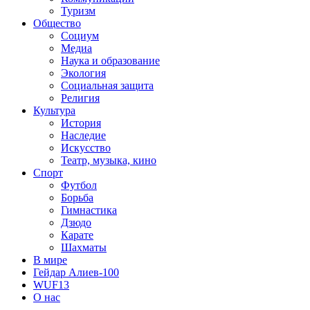
Туризм
Общество
Социум
Медиа
Наука и образование
Экология
Социальная защита
Религия
Культура
История
Наследие
Искусство
Театр, музыка, кино
Спорт
Футбол
Борьба
Гимнастика
Дзюдо
Карате
Шахматы
В мире
Гейдар Алиев-100
WUF13
О нас