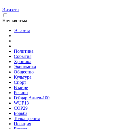
Э-газета
Ночная тема
Э-газета
Политика
События
Хроника
Экономика
Общество
Культура
Спорт
В мире
Регион
Гейдар Алиев-100
WUF13
COP29
Борьба
Точка зрения
Позиция
Взгляд