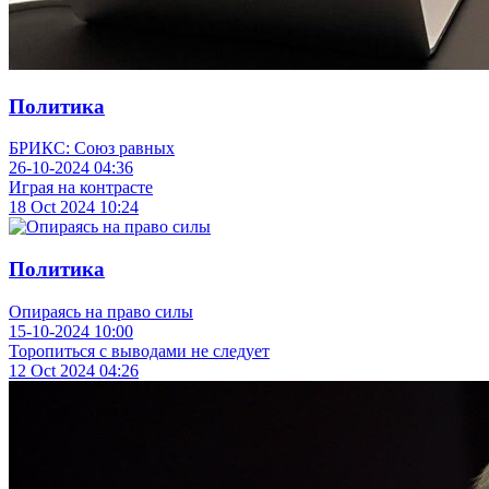
Политика
БРИКС: Союз равных
26-10-2024
04:36
Играя на контрасте
18 Oct 2024
10:24
Политика
Опираясь на право силы
15-10-2024
10:00
Торопиться с выводами не следует
12 Oct 2024
04:26