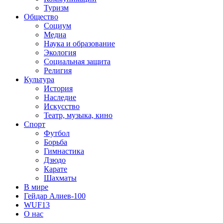
Туризм
Общество
Социум
Медиа
Наука и образование
Экология
Социальная защита
Религия
Культура
История
Наследие
Искусство
Театр, музыка, кино
Спорт
Футбол
Борьба
Гимнастика
Дзюдо
Карате
Шахматы
В мире
Гейдар Алиев-100
WUF13
О нас