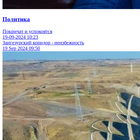
Политика
Покричат и успокоятся
19-09-2024
10:23
Зангезурский коридор - неизбежность
19 Sep 2024
09:50