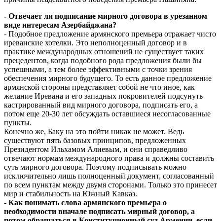
- Отвечает ли подписание мирного договора в урезанном
виде интересам Азербайджана?
- Подобное предложение армянского премьера отражает чисто
иреванские хотелки. Это неполноценный договор и в
практике международных отношений не существует таких
прецедентов, когда подобного рода предложения были бы
успешными, а тем более эффективными с точки зрения
обеспечения мирного будущего. То есть данное предложение
армянской стороны представляет собой не что иное, как
желание Иревана и его западных покровителей подсунуть
кастрированный вид мирного договора, подписать его, а
потом еще 20-30 лет обсуждать оставшиеся несогласованные
пункты.
Конечно же, Баку на это пойти никак не может. Ведь
существуют пять базовых принципов, предложенных
Президентом Ильхамом Алиевым, и они справедливо
отвечают нормам международного права и должны составить
суть мирного договора. Поэтому подписывать можно
исключительно лишь полноценный документ, согласованный
по всем пунктам между двумя сторонами. Только это принесет
мир и стабильность на Южный Кавказ.
- Как понимать слова армянского премьера о
необходимости вначале подписать мирный договор, а
потом обращаться в Конституционный суд Армении, если