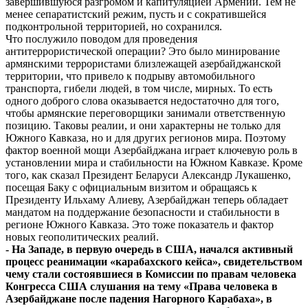
завершившуюся разгромом и капитуляцией Армении. Тем не
менее сепаратистский режим, пусть и с сократившейся
подконтрольной территорией, но сохранился.
Что послужило поводом для проведения
антитеррористической операции? Это было минирование
армянскими террористами близлежащей азербайджанской
территории, что привело к подрыву автомобильного
транспорта, гибели людей, в том числе, мирных. То есть
одного доброго слова оказывается недостаточно для того,
чтобы армянские переговорщики занимали ответственную
позицию. Таковы реалии, и они характерны не только для
Южного Кавказа, но и для других регионов мира. Поэтому
фактор военной мощи Азербайджана играет ключевую роль в
установлении мира и стабильности на Южном Кавказе. Кроме
того, как сказал Президент Беларуси Александр Лукашенко,
посещая Баку с официальным визитом и обращаясь к
Президенту Ильхаму Алиеву, Азербайджан теперь обладает
мандатом на поддержание безопасности и стабильности в
регионе Южного Кавказа. Это тоже показатель и фактор
новых геополитических реалий.
- На Западе, в первую очередь в США, начался активный
процесс реанимации «карабахского кейса», свидетельством
чему стали состоявшиеся в Комиссии по правам человека
Конгресса США слушания на тему «Права человека в
Азербайджане после падения Нагорного Карабаха», в