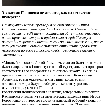
Заявления Пашиняна не что иное, как политическое
шулерство
На минувшей неделе премьер-министр Армении Никол
Пашинян заявил с трибуны ООН о том, что Иреван и Баку
согласовали на 80% текст соглашения об установлении мира,
и что армянская сторона предложила Азербайджану в
ближайшее время подписать согласованные положения, после
чего установить дипломатические отношения, продолжив
переговоры по всем вопросам, представляющим взаимную
значимость.
«Мирный договор с Азербайджаном, если он будет подписан,
будет направлен в Конституционный суд страны для проверки
соответствия его содержания Основному закону. И если КС
примет решение, что договор противоречит Конституции
Армении, то мы окажемся в ситуации, когда во имя
достижения мира будут необходимы конституционные
изменения», - уточнил Пашинян.
Российский политический аналитик, генеральный директор
Каспийского института стратегических исследований Игорь
Коротченко в интервью газете «Бакинский рабочий» пояснил
причины неадекватного поведения премьера Пашиняна.