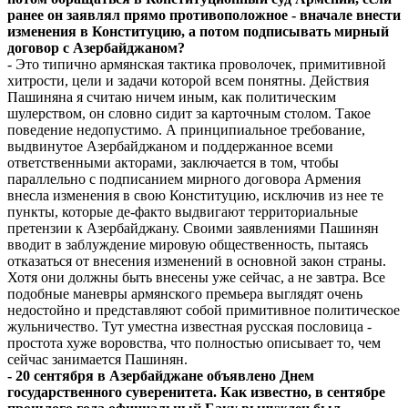
ранее он заявлял прямо противоположное - вначале внести
изменения в Конституцию, а потом подписывать мирный
договор с Азербайджаном?
- Это типично армянская тактика проволочек, примитивной
хитрости, цели и задачи которой всем понятны. Действия
Пашиняна я считаю ничем иным, как политическим
шулерством, он словно сидит за карточным столом. Такое
поведение недопустимо. А принципиальное требование,
выдвинутое Азербайджаном и поддержанное всеми
ответственными акторами, заключается в том, чтобы
параллельно с подписанием мирного договора Армения
внесла изменения в свою Конституцию, исключив из нее те
пункты, которые де-факто выдвигают территориальные
претензии к Азербайджану. Своими заявлениями Пашинян
вводит в заблуждение мировую общественность, пытаясь
отказаться от внесения изменений в основной закон страны.
Хотя они должны быть внесены уже сейчас, а не завтра. Все
подобные маневры армянского премьера выглядят очень
недостойно и представляют собой примитивное политическое
жульничество. Тут уместна известная русская пословица -
простота хуже воровства, что полностью описывает то, чем
сейчас занимается Пашинян.
- 20 сентября в Азербайджане объявлено Днем
государственного суверенитета. Как известно, в сентябре