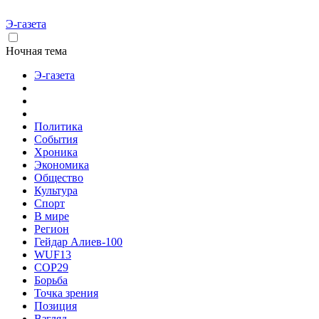
Э-газета
Ночная тема
Э-газета
Политика
События
Хроника
Экономика
Общество
Культура
Спорт
В мире
Регион
Гейдар Алиев-100
WUF13
COP29
Борьба
Точка зрения
Позиция
Взгляд