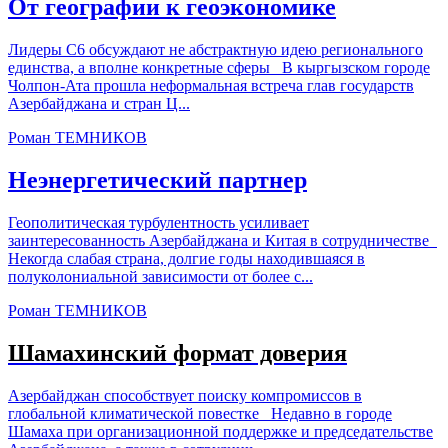
От географии к геоэкономике
Лидеры С6 обсуждают не абстрактную идею регионального
единства, а вполне конкретные сферы В кыргызском городе
Чолпон-Ата прошла неформальная встреча глав государств
Азербайджана и стран Ц...
Роман ТЕМНИКОВ
Неэнергетический партнер
Геополитическая турбулентность усиливает
заинтересованность Азербайджана и Китая в сотрудничестве
Некогда слабая страна, долгие годы находившаяся в
полуколониальной зависимости от более с...
Роман ТЕМНИКОВ
Шамахинский формат доверия
Азербайджан способствует поиску компромиссов в
глобальной климатической повестке Недавно в городе
Шамаха при организационной поддержке и председательстве