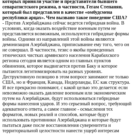
которых приняли участие и представители бывшего
сепаратистского режима, в частности, Гегам Степанян,
который был представлен в качестве «омбудсмена
республики арцах». Чем вызвано такое поведение США?
- Против Азербайджана сейчас ведется гибридная война. В
условиях, когда оказать воздействие военным путем не
представляется возможным, используются гибридные формы
войны. Одними из направлений этой войны являются
демонизация Азербайджана, приписывание ему того, чего он
не совершал. В частности, тезис о якобы проведенных
этнических чистках армянского населения Карабахского
региона сегодня является одним из главных пунктов
обвинения, которое выдвигается против Баку и которое
пытаются легитимизировать на разных уровнях.
Деструктивную позицию в этом вопросе занимают не только
США, но и Франция, Канада, Нидерланды, ЕС как структура.
И все прекрасно понимают, с какой целью это делается: если
невозможно оказать давление военным или экономическим
путем на Азербайджан, будут использоваться гибридные
формы нанесения ударов. И это серьезный вопрос, требующий
адекватного ответа, а самое главное - осмысления тех
форматов, новых реалий и способов, которые будут
использовать противники Азербайджана и которые будут
пытаться даже после восстановления суверенитета и
территориальной целостности нанести ущерб интересам