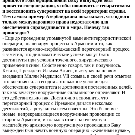
прошлого года официальный Баку вынужден был
провести спецоперацию, чтобы покончить с сепаратизмом
и восстановить суверенитет на всей территории страны.
Тем самым пример Азербайджана показывает, что одного
только международного права недостаточно для
обеспечения справедливости и мира. Почему так
происходит?
- Еще до проведения упомянутой вами антитеррористической
операции, анализируя процессы в Армении и то, как
развивается армяно-­азербайджанский переговорный процесс,
я заметил, что дипломатические успехи могут быть
достигнуты при условии точечного, хирургического
применения силы. Собственно говоря, так и получилось.
Кстати, Президент Ильхам Алиев, выступая на первом
заседании Милли Меджлиса VII созыва, в своей речи отметил,
что военная сила сегодня - это важное условие для
обеспечения суверенитета и достижения поставленных целей,
так как зачастую вооруженные силы многое определяют. И
это действительно так. Достаточно вспомнить, что
переговорный процесс с Иреваном длился несколько
десятилетий, а результаты всем известны. Это были все
новые, непрекращающиеся вооруженные провокации со
стороны Армении, и только в ответ на очередную
масштабную армянскую вооруженную провокацию Баку
вынужден был начать военную операцию «Железный кулак»,