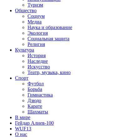
Туризм
Общество
Социум
Медиа
Наука и образование
Экология
Социальная защита
Религия
Культура
История
Наследие
Искусство
Театр, музыка, кино
Спорт
Футбол
Борьба
Гимнастика
Дзюдо
Карате
Шахматы
В мире
Гейдар Алиев-100
WUF13
О нас