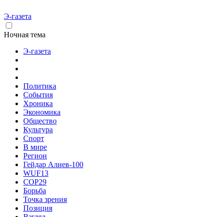
Э-газета
Ночная тема
Э-газета
Политика
События
Хроника
Экономика
Общество
Культура
Спорт
В мире
Регион
Гейдар Алиев-100
WUF13
COP29
Борьба
Точка зрения
Позиция
Взгляд