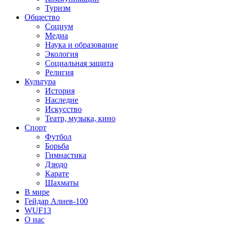
Туризм
Общество
Социум
Медиа
Наука и образование
Экология
Социальная защита
Религия
Культура
История
Наследие
Искусство
Театр, музыка, кино
Спорт
Футбол
Борьба
Гимнастика
Дзюдо
Карате
Шахматы
В мире
Гейдар Алиев-100
WUF13
О нас