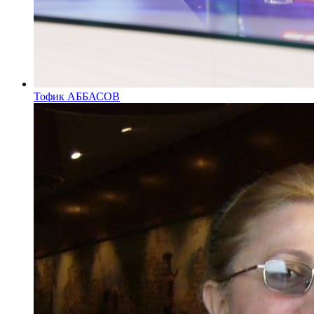
Тофик АББАСОВ