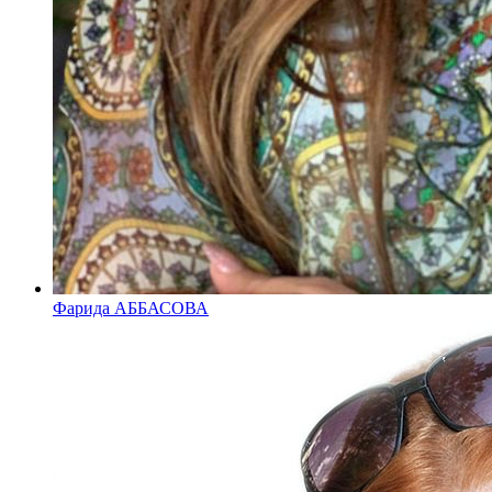
Фарида АББАСОВА