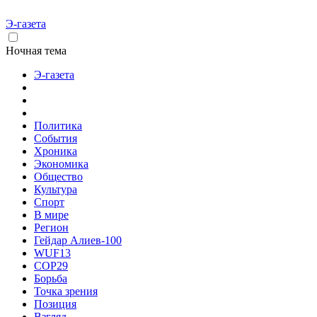
Э-газета
Ночная тема
Э-газета
Политика
События
Хроника
Экономика
Общество
Культура
Спорт
В мире
Регион
Гейдар Алиев-100
WUF13
COP29
Борьба
Точка зрения
Позиция
Взгляд