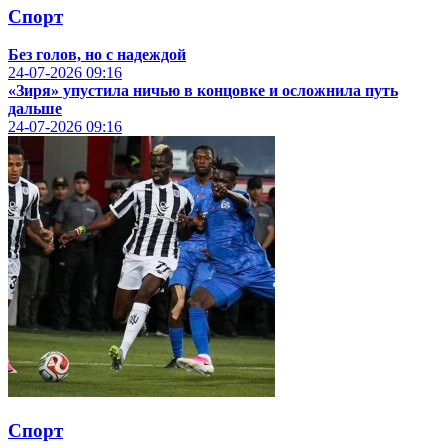
Спорт
Без голов, но с надеждой
24-07-2026
09:16
«Зиря» упустила ничью в концовке и осложнила путь
дальше
24-07-2026
09:16
Спорт