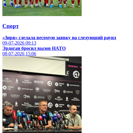
Спорт
«Зиря» сделала весомую заявку на следующий раунд
09-07-2026
09:13
Эрдоган бросил вызов НАТО
08-07-2026
15:06