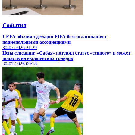
События
UEFA объявил демарш
FIFA
без согласования с
национальными ассоциациями
30-07-2026
21:29
Цена сенсации: «Сабах» потерял статус «сеяного» и может
попасть на европейских грандов
30-07-2026
09:18