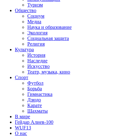
Туризм
Общество
Социум
Медиа
Наука и образование
Экология
Социальная защита
Религия
Культура
История
Наследие
Искусство
Театр, музыка, кино
Спорт
Футбол
Борьба
Гимнастика
Дзюдо
Карате
Шахматы
В мире
Гейдар Алиев-100
WUF13
О нас