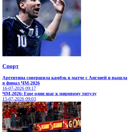
Спорт
Аргентина совершила камбэк в матче с Англией и вышла
в финал ЧМ-2026
16-07-2026
09:17
ЧМ-2026: Еще один шаг к мировому титулу
15-07-2026
09:03