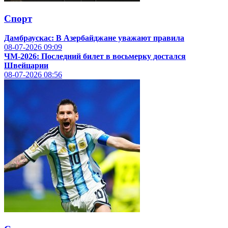
Спорт
Дамбраускас: В Азербайджане уважают правила
08-07-2026
09:09
ЧМ-2026: Последний билет в восьмерку достался
Швейцарии
08-07-2026
08:56