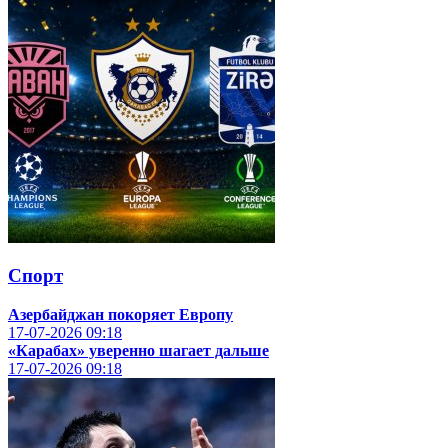
Спорт
Азербайджан покоряет Европу
17-07-2026
09:18
«Карабах» уверенно шагает дальше
17-07-2026
09:18