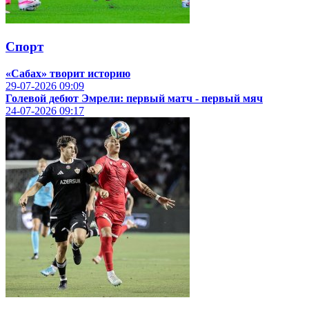
Спорт
«Сабах» творит историю
29-07-2026
09:09
Голевой дебют Эмрели: первый матч - первый мяч
24-07-2026
09:17