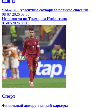
Спорт
ЧМ-2026: Аргентина сотворила великое спасение
08-07-2026
08:55
Не помогли ни Трамп, ни Инфантино
07-07-2026
09:13
Спорт
Финальный аккорд великой карьеры