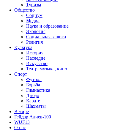
Туризм
Общество
Социум
Медиа
Наука и образование
Экология
Социальная защита
Религия
Культура
История
Наследие
Искусство
Театр, музыка, кино
Спорт
Футбол
Борьба
Гимнастика
Дзюдо
Карате
Шахматы
В мире
Гейдар Алиев-100
WUF13
О нас