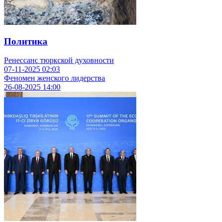
Политика
Ренессанс тюркской духовности
07-11-2025
02:03
Феномен женского лидерства
26-08-2025
14:00