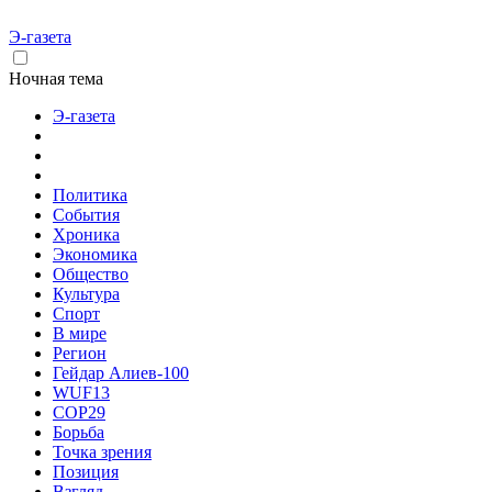
Э-газета
Ночная тема
Э-газета
Политика
События
Хроника
Экономика
Общество
Культура
Спорт
В мире
Регион
Гейдар Алиев-100
WUF13
COP29
Борьба
Точка зрения
Позиция
Взгляд