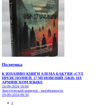
Политика
К ИЗДАНИЮ КНИГИ АДЕМА БАКУВИ «СУД
ПРЕИСПОДНЕЙ. 17 МГНОВЕНИЙ ЛЖИ» НА
АРМЯНСКОМ ЯЗЫКЕ
24-09-2024
16:04
Зангезурский коридор - неизбежность
19-09-2024
09:50
1