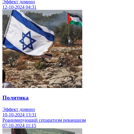
Эффект домино
12-10-2024
04:31
Политика
Эффект домино
10-10-2024
13:31
Реанимирующий сепаратизм реваншизм
07-10-2024
11:15