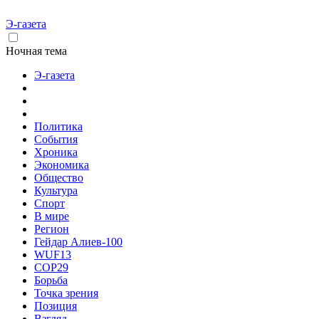
Э-газета
Ночная тема
Э-газета
Политика
События
Хроника
Экономика
Общество
Культура
Спорт
В мире
Регион
Гейдар Алиев-100
WUF13
COP29
Борьба
Точка зрения
Позиция
Взгляд