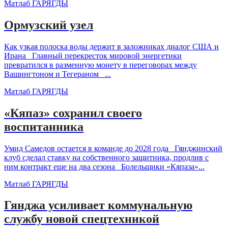
Матлаб ГАРЯГДЫ
Ормузский узел
Как узкая полоска воды держит в заложниках диалог США и
Ирана Главный перекресток мировой энергетики
превратился в разменную монету в переговорах между
Вашингтоном и Тегераном ...
Матлаб ГАРЯГДЫ
«Кяпаз» сохранил своего
воспитанника
Умид Самедов остается в команде до 2028 года Гянджинский
клуб сделал ставку на собственного защитника, продлив с
ним контракт еще на два сезона Болельщики «Кяпаза»...
Матлаб ГАРЯГДЫ
Гянджа усиливает коммунальную
службу новой спецтехникой