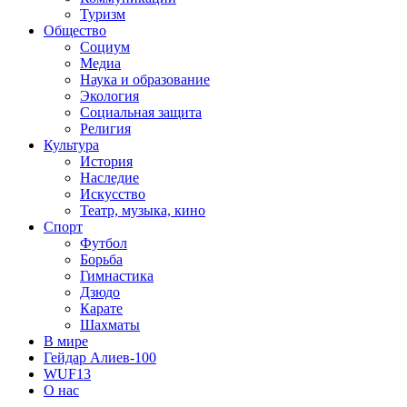
Туризм
Общество
Социум
Медиа
Наука и образование
Экология
Социальная защита
Религия
Культура
История
Наследие
Искусство
Театр, музыка, кино
Спорт
Футбол
Борьба
Гимнастика
Дзюдо
Карате
Шахматы
В мире
Гейдар Алиев-100
WUF13
О нас