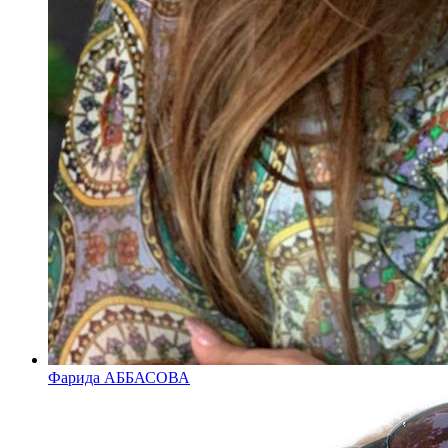
Фарида АББАСОВА