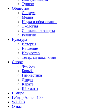
Туризм
Общество
Социум
Медиа
Наука и образование
Экология
Социальная защита
Религия
Культура
История
Наследие
Искусство
Театр, музыка, кино
Спорт
Футбол
Борьба
Гимнастика
Дзюдо
Карате
Шахматы
В мире
Гейдар Алиев-100
WUF13
О нас