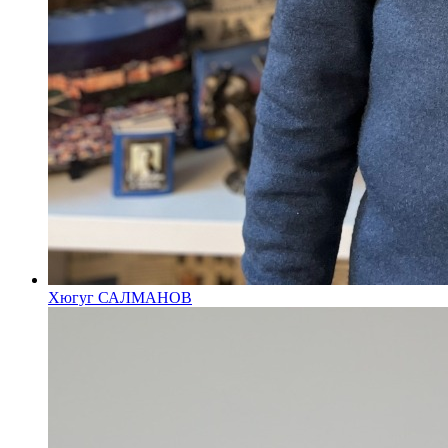
Хюгуг САЛМАНОВ