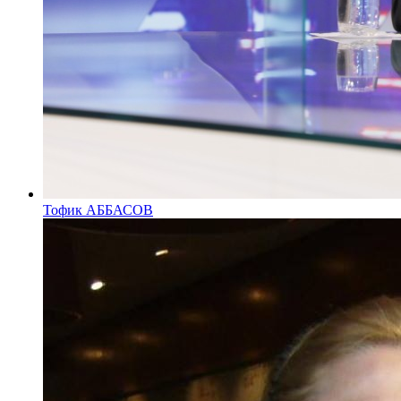
Тофик АББАСОВ