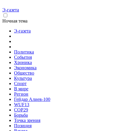
Э-газета
Ночная тема
Э-газета
Политика
События
Хроника
Экономика
Общество
Культура
Спорт
В мире
Регион
Гейдар Алиев-100
WUF13
COP29
Борьба
Точка зрения
Позиция
Взгляд