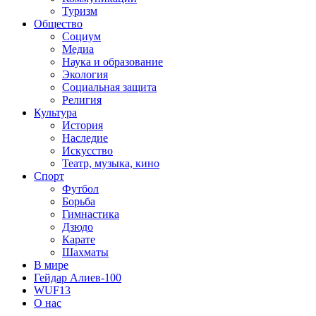
Туризм
Общество
Социум
Медиа
Наука и образование
Экология
Социальная защита
Религия
Культура
История
Наследие
Искусство
Театр, музыка, кино
Спорт
Футбол
Борьба
Гимнастика
Дзюдо
Карате
Шахматы
В мире
Гейдар Алиев-100
WUF13
О нас