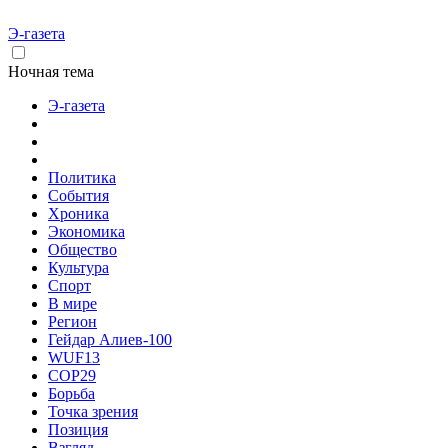
Э-газета
Ночная тема
Э-газета
Политика
События
Хроника
Экономика
Общество
Культура
Спорт
В мире
Регион
Гейдар Алиев-100
WUF13
COP29
Борьба
Точка зрения
Позиция
Взгляд