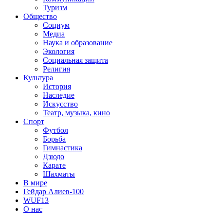
Туризм
Общество
Социум
Медиа
Наука и образование
Экология
Социальная защита
Религия
Культура
История
Наследие
Искусство
Театр, музыка, кино
Спорт
Футбол
Борьба
Гимнастика
Дзюдо
Карате
Шахматы
В мире
Гейдар Алиев-100
WUF13
О нас