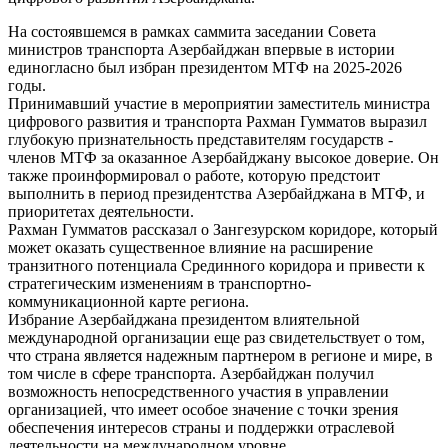
На состоявшемся в рамках саммита заседании Совета
министров транспорта Азербайджан впервые в истории
единогласно был избран президентом МТФ на 2025-2026
годы.
Принимавший участие в мероприятии заместитель министра
цифрового развития и транспорта Рахман Гумматов выразил
глубокую признательность представителям государств -
членов МТФ за оказанное Азербайджану высокое доверие. Он
также проинформировал о работе, которую предстоит
выполнить в период президентства Азербайджана в МТФ, и
приоритетах деятельности.
Рахман Гумматов рассказал о Зангезурском коридоре, который
может оказать существенное влияние на расширение
транзитного потенциала Срединного коридора и привести к
стратегическим изменениям в транспортно-
коммуникационной карте региона.
Избрание Азербайджана президентом влиятельной
международной организации еще раз свидетельствует о том,
что страна является надежным партнером в регионе и мире, в
том числе в сфере транспорта. Азербайджан получил
возможность непосредственного участия в управлении
организацией, что имеет особое значение с точки зрения
обеспечения интересов страны и поддержки отраслевой
деятельности на международном уровне.