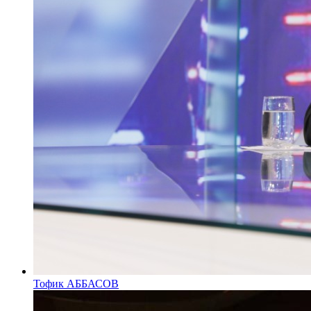
Тофик АББАСОВ