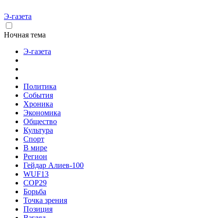
Э-газета
Ночная тема
Э-газета
Политика
События
Хроника
Экономика
Общество
Культура
Спорт
В мире
Регион
Гейдар Алиев-100
WUF13
COP29
Борьба
Точка зрения
Позиция
Взгляд