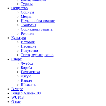
Туризм
Общество
Социум
Медиа
Наука и образование
Экология
Социальная защита
Религия
Культура
История
Наследие
Искусство
Театр, музыка, кино
Спорт
Футбол
Борьба
Гимнастика
Дзюдо
Карате
Шахматы
В мире
Гейдар Алиев-100
WUF13
О нас