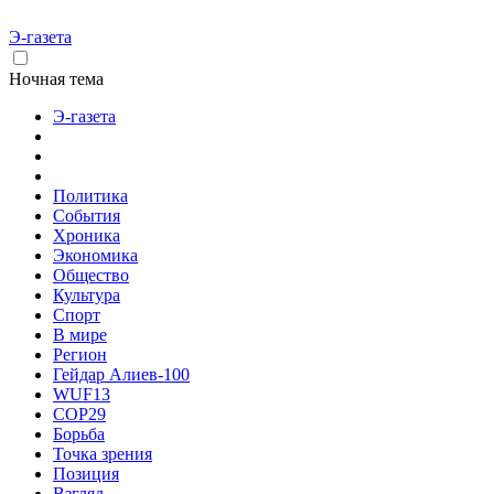
Э-газета
Ночная тема
Э-газета
Политика
События
Хроника
Экономика
Общество
Культура
Спорт
В мире
Регион
Гейдар Алиев-100
WUF13
COP29
Борьба
Точка зрения
Позиция
Взгляд