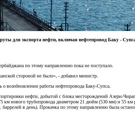
уты для экспорта нефти, включая нефтепровод Баку - Супса
ербайджана по этому направлению пока не поступало.
анской стороной не было», - добавил министр.
ь о возобновлении работы нефтепровода Баку-Супса.
портировки нефти, добытой с блока месторождений Азери-Чираг
775 км нового трубопровода диаметром 21 дюйм (530 мм) и 55 к
с. баррелей в день). Прокачка по этому направлению была остано