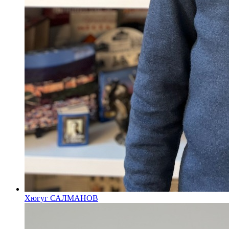
Хюгуг САЛМАНОВ