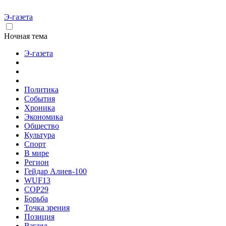
Э-газета
Ночная тема
Э-газета
Политика
События
Хроника
Экономика
Общество
Культура
Спорт
В мире
Регион
Гейдар Алиев-100
WUF13
COP29
Борьба
Точка зрения
Позиция
Взгляд