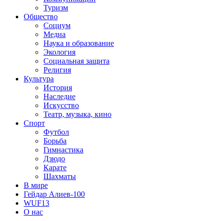
Туризм
Общество
Социум
Медиа
Наука и образование
Экология
Социальная защита
Религия
Культура
История
Наследие
Искусство
Театр, музыка, кино
Спорт
Футбол
Борьба
Гимнастика
Дзюдо
Карате
Шахматы
В мире
Гейдар Алиев-100
WUF13
О нас