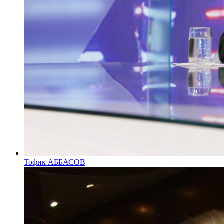
Тофик АББАСОВ