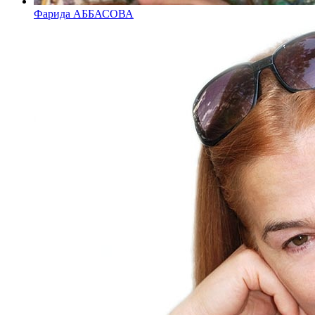
Фарида АББАСОВА