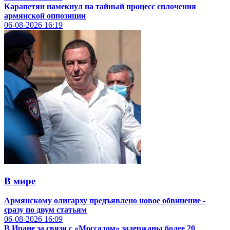
Карапетян намекнул на тайный процесс сплочения
армянской оппозиции
06-08-2026
16:19
В мире
Армянскому олигарху предъявлено новое обвинение -
сразу по двум статьям
06-08-2026
16:09
В Иране за связи с «Моссадом» задержаны более 20