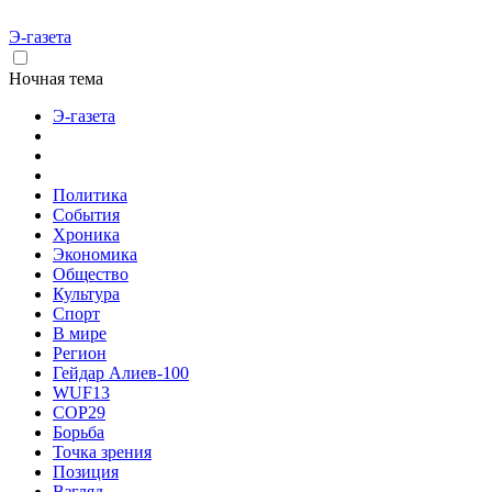
Э-газета
Ночная тема
Э-газета
Политика
События
Хроника
Экономика
Общество
Культура
Спорт
В мире
Регион
Гейдар Алиев-100
WUF13
COP29
Борьба
Точка зрения
Позиция
Взгляд