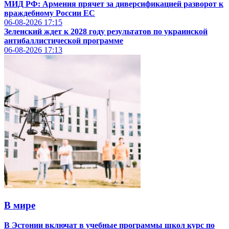
МИД РФ: Армения прячет за диверсификацией разворот к
враждебному России ЕС
06-08-2026
17:15
Зеленский ждет к 2028 году результатов по украинской
антибаллистической программе
06-08-2026
17:13
В мире
В Эстонии включат в учебные программы школ курс по