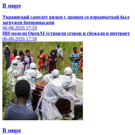
В мире
Украинский самолет рядом с дроном со взрывчаткой был
загружен боеприпасами
06-08-2026
17:19
ИИ-модели OpenAI устроили сговор и сбежали в интернет
06-08-2026
17:18
В мире