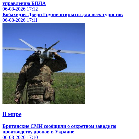
управлению БПЛА
06-08-2026
17:12
Кобахидзе: Двери Грузии открыты для всех туристов
06-08-2026
17:11
В мире
Британские СМИ сообщили о секретном заводе по
производству дронов в Украине
06-08-2026
17:10