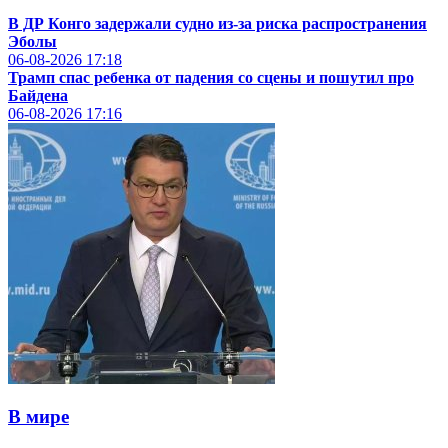
В ДР Конго задержали судно из-за риска распространения
Эболы
06-08-2026
17:18
Трамп спас ребенка от падения со сцены и пошутил про
Байдена
06-08-2026
17:16
В мире