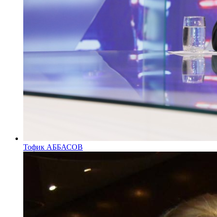
Тофик АББАСОВ