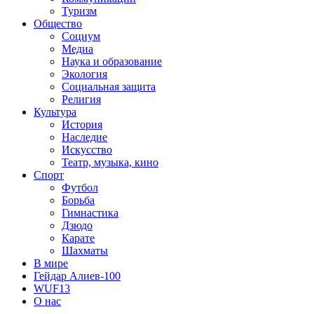
Туризм
Общество
Социум
Медиа
Наука и образование
Экология
Социальная защита
Религия
Культура
История
Наследие
Искусство
Театр, музыка, кино
Спорт
Футбол
Борьба
Гимнастика
Дзюдо
Карате
Шахматы
В мире
Гейдар Алиев-100
WUF13
О нас