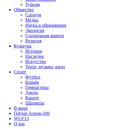
Туризм
Общество
Социум
Медиа
Наука и образование
Экология
Социальная защита
Религия
Культура
История
Наследие
Искусство
Театр, музыка, кино
Спорт
Футбол
Борьба
Гимнастика
Дзюдо
Карате
Шахматы
В мире
Гейдар Алиев-100
WUF13
О нас