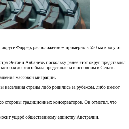
м округе Фаррер, расположенном примерно в 550 км к югу от
тра Энтони Албанезе, поскольку ранее этот округ представлял
которая до этого была представлена в основном в Сенате.
кращения массовой миграции.
ны населения страны либо родились за рубежом, либо имеют
 со стороны традиционных консерваторов. Он отметил, что
наносит ущерб общественному единству Австралии.