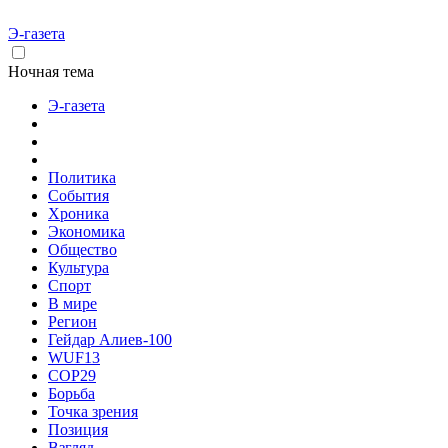
Э-газета
Ночная тема
Э-газета
Политика
События
Хроника
Экономика
Общество
Культура
Спорт
В мире
Регион
Гейдар Алиев-100
WUF13
COP29
Борьба
Точка зрения
Позиция
Взгляд