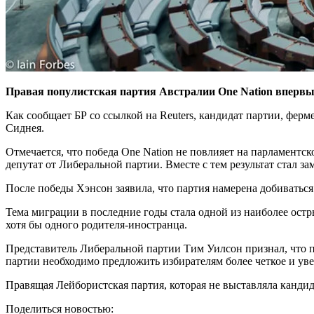
Правая популистская партия Австралии One Nation впервы
Как сообщает БР со ссылкой на Reuters, кандидат партии, фер
Сиднея.
Отмечается, что победа One Nation не повлияет на парламентс
депутат от Либеральной партии. Вместе с тем результат стал з
После победы Хэнсон заявила, что партия намерена добиваться
Тема миграции в последние годы стала одной из наиболее остр
хотя бы одного родителя-иностранца.
Представитель Либеральной партии Тим Уилсон признал, что п
партии необходимо предложить избирателям более четкое и ув
Правящая Лейбористская партия, которая не выставляла кандид
Поделиться новостью: