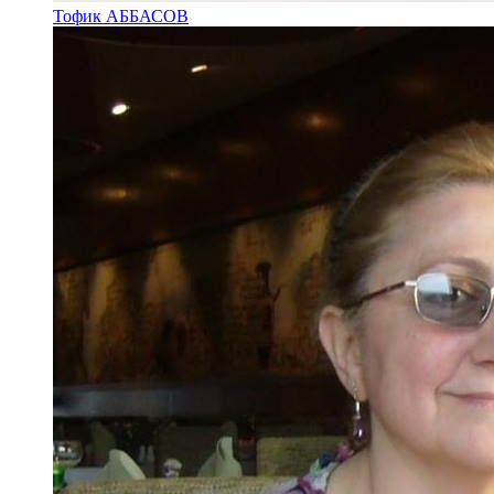
Тофик АББАСОВ