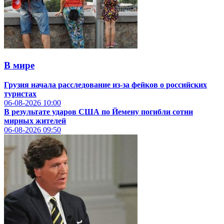
В мире
Грузия начала расследование из-за фейков о российских
туристах
06-08-2026
10:00
В результате ударов США по Йемену погибли сотни
мирных жителей
06-08-2026
09:50