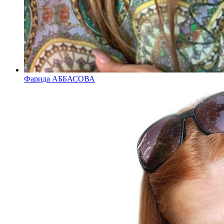
Фарида АББАСОВА