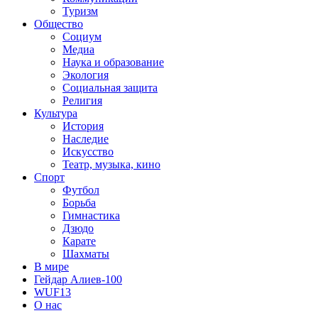
Туризм
Общество
Социум
Медиа
Наука и образование
Экология
Социальная защита
Религия
Культура
История
Наследие
Искусство
Театр, музыка, кино
Спорт
Футбол
Борьба
Гимнастика
Дзюдо
Карате
Шахматы
В мире
Гейдар Алиев-100
WUF13
О нас