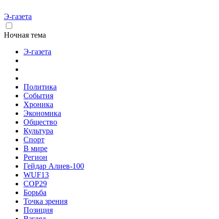
Э-газета
Ночная тема
Э-газета
Политика
События
Хроника
Экономика
Общество
Культура
Спорт
В мире
Регион
Гейдар Алиев-100
WUF13
COP29
Борьба
Точка зрения
Позиция
Взгляд