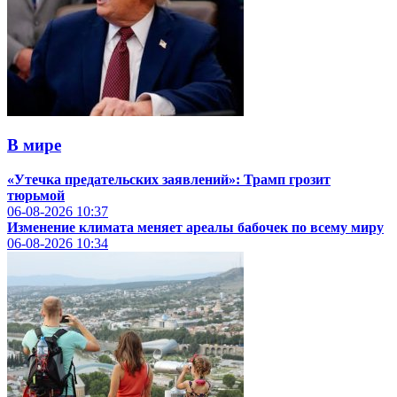
В мире
«Утечка предательских заявлений»: Трамп грозит
тюрьмой
06-08-2026
10:37
Изменение климата меняет ареалы бабочек по всему миру
06-08-2026
10:34