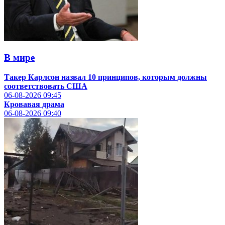
В мире
Такер Карлсон назвал 10 принципов, которым должны
соответствовать США
06-08-2026
09:45
Кровавая драма
06-08-2026
09:40