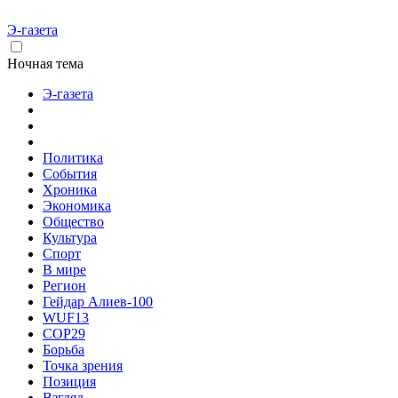
Э-газета
Ночная тема
Э-газета
Политика
События
Хроника
Экономика
Общество
Культура
Спорт
В мире
Регион
Гейдар Алиев-100
WUF13
COP29
Борьба
Точка зрения
Позиция
Взгляд