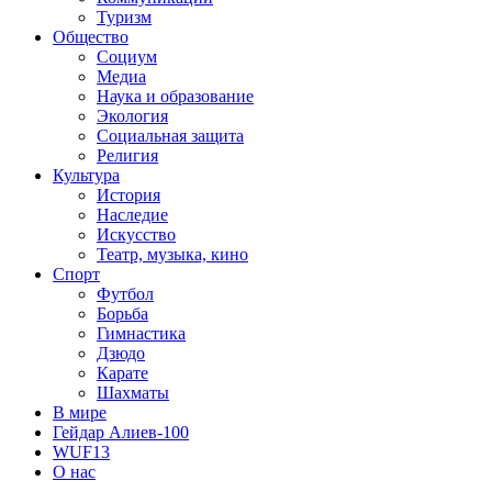
Туризм
Общество
Социум
Медиа
Наука и образование
Экология
Социальная защита
Религия
Культура
История
Наследие
Искусство
Театр, музыка, кино
Спорт
Футбол
Борьба
Гимнастика
Дзюдо
Карате
Шахматы
В мире
Гейдар Алиев-100
WUF13
О нас