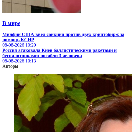
В мире
Минфин США ввел санкции против двух криптобирж за
помощь КСИР
08-08-2026
10:20
Россия атаковала Киев баллистическими ракетами и
беспилотниками: погибли 3 человека
08-08-2026
10:13
Авторы