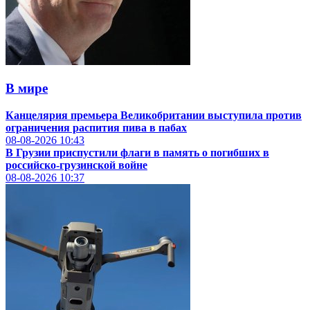
В мире
Канцелярия премьера Великобритании выступила против
ограничения распития пива в пабах
08-08-2026
10:43
В Грузии приспустили флаги в память о погибших в
российско-грузинской войне
08-08-2026
10:37