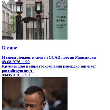
В мире
И снова Лондон, и снова SOCAR против Мансимова
08-08-2026
11:22
Крупнейшая в мире госкомпания рекордно закупает
российскую нефть
08-08-2026
11:10