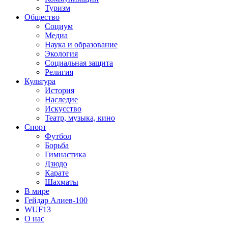
Туризм
Общество
Социум
Медиа
Наука и образование
Экология
Социальная защита
Религия
Культура
История
Наследие
Искусство
Театр, музыка, кино
Спорт
Футбол
Борьба
Гимнастика
Дзюдо
Карате
Шахматы
В мире
Гейдар Алиев-100
WUF13
О нас