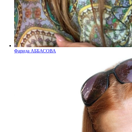
Фарида АББАСОВА