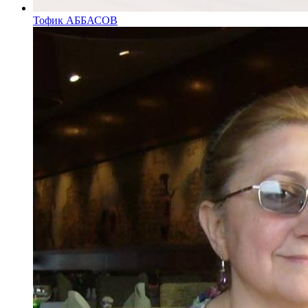
Тофик АББАСОВ