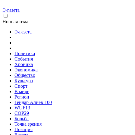
Э-газета
Ночная тема
Э-газета
Политика
События
Хроника
Экономика
Общество
Культура
Спорт
В мире
Регион
Гейдар Алиев-100
WUF13
COP29
Борьба
Точка зрения
Позиция
Взгляд