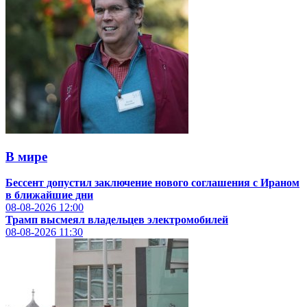
В мире
Бессент допустил заключение нового соглашения с Ираном
в ближайшие дни
08-08-2026
12:00
Трамп высмеял владельцев электромобилей
08-08-2026
11:30