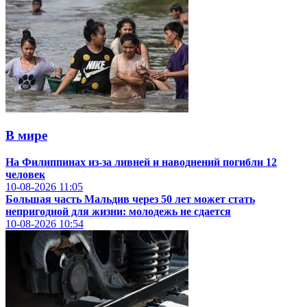
В мире
На Филиппинах из-за ливней и наводнений погибли 12
человек
10-08-2026
11:05
Большая часть Мальдив через 50 лет может стать
непригодной для жизни: молодежь не сдается
10-08-2026
10:54