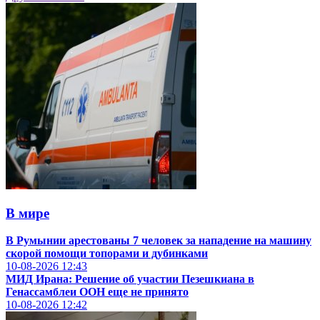
В мире
В Румынии арестованы 7 человек за нападение на машину
скорой помощи топорами и дубинками
10-08-2026
12:43
МИД Ирана: Решение об участии Пезешкиана в
Генассамблеи ООН еще не принято
10-08-2026
12:42