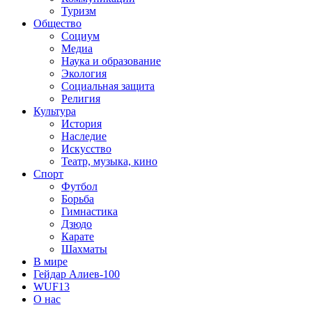
Туризм
Общество
Социум
Медиа
Наука и образование
Экология
Социальная защита
Религия
Культура
История
Наследие
Искусство
Театр, музыка, кино
Спорт
Футбол
Борьба
Гимнастика
Дзюдо
Карате
Шахматы
В мире
Гейдар Алиев-100
WUF13
О нас