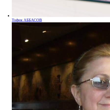
Тофик АББАСОВ