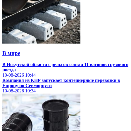
В мире
В Искутской области с рельсов сошли 11 вагонов грузового
поезда
10-08-2026
10:44
Компания из КНР запускает контейнерные перевозки в
Европу по Севморпути
10-08-2026
10:34