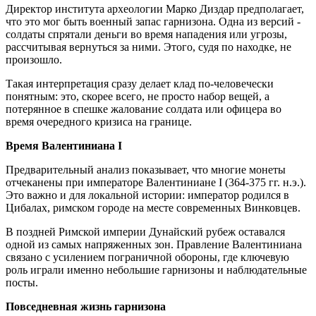
Директор института археологии Марко Диздар предполагает,
что это мог быть военный запас гарнизона. Одна из версий -
солдаты спрятали деньги во время нападения или угрозы,
рассчитывая вернуться за ними. Этого, судя по находке, не
произошло.
Такая интерпретация сразу делает клад по-человечески
понятным: это, скорее всего, не просто набор вещей, а
потерянное в спешке жалование солдата или офицера во
время очередного кризиса на границе.
Время Валентиниана I
Предварительный анализ показывает, что многие монеты
отчеканены при императоре Валентиниане I (364-375 гг. н.э.).
Это важно и для локальной истории: император родился в
Цибалах, римском городе на месте современных Винковцев.
В поздней Римской империи Дунайский рубеж оставался
одной из самых напряженных зон. Правление Валентиниана
связано с усилением пограничной обороны, где ключевую
роль играли именно небольшие гарнизоны и наблюдательные
посты.
Повседневная жизнь гарнизона