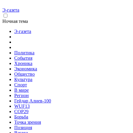
Э-газета
Ночная тема
Э-газета
Политика
События
Хроника
Экономика
Общество
Культура
Спорт
В мире
Регион
Гейдар Алиев-100
WUF13
COP29
Борьба
Точка зрения
Позиция
Взгляд