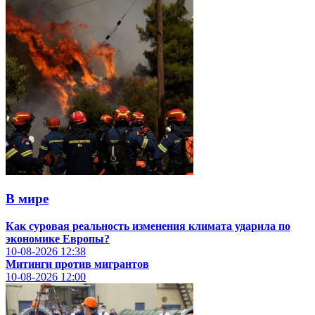
В мире
Как суровая реальность изменения климата ударила по
экономике Европы?
10-08-2026
12:38
Митинги против мигрантов
10-08-2026
12:00