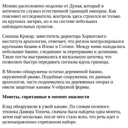
Мохово расположено недалеко от Дуная, который в
античности служил естественной границей империи. Как
поясняют исследователи, контроль здесь строился не только
на крупных лагерях, но и на системе небольших
наблюдательных пунктов.
Синиша Крзнар, заместитель директора Хорватского
института археологии, отмечает, что регион контролировался
крупными базами в Илоке и Сотине. Между ними находились
небольшие башни, следившие за переправами и долинами.
Такие посты выстраивались в визуальную цепочку, что
позволяло быстро передавать сигналы вдоль границы.
В Мохово обнаружены остатки деревянной башни,
окруженной рвами. Подобные сооружения, по данным
археологов, часто поднимались на деревянных опорах и
имели защитные канавы V-образной формы.
Монеты, спрятанные в момент опасности
Клад обнаружили в узкой канаве. По словам полевого
техника Дамира Топича, сначала была найдена одна монета,
затем ещё несколько, после чего стало ясно, что речь идет о
целенаправленно спрятанном наборе.