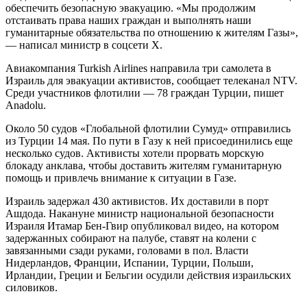
обеспечить безопасную эвакуацию. «Мы продолжим
отстаивать права наших граждан и выполнять наши
гуманитарные обязательства по отношению к жителям Газы»,
— написал министр в соцсети Х.
Авиакомпания Turkish Airlines направила три самолета в
Израиль для эвакуации активистов, сообщает телеканал NTV.
Среди участников флотилии — 78 граждан Турции, пишет
Anadolu.
Около 50 судов «Глобальной флотилии Сумуд» отправились
из Турции 14 мая. По пути в Газу к ней присоединились еще
несколько судов. Активисты хотели прорвать морскую
блокаду анклава, чтобы доставить жителям гуманитарную
помощь и привлечь внимание к ситуации в Газе.
Израиль задержал 430 активистов. Их доставили в порт
Ашдода. Накануне министр национальной безопасности
Израиля Итамар Бен-Гвир опубликовал видео, на котором
задержанных собирают на палубе, ставят на колени с
завязанными сзади руками, головами в пол. Власти
Нидерландов, Франции, Испании, Турции, Польши,
Ирландии, Греции и Бельгии осудили действия израильских
силовиков.