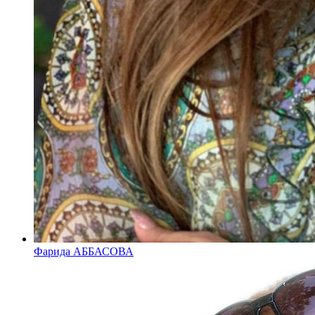
Фарида АББАСОВА