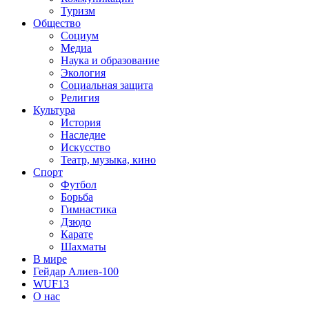
Туризм
Общество
Социум
Медиа
Наука и образование
Экология
Социальная защита
Религия
Культура
История
Наследие
Искусство
Театр, музыка, кино
Спорт
Футбол
Борьба
Гимнастика
Дзюдо
Карате
Шахматы
В мире
Гейдар Алиев-100
WUF13
О нас