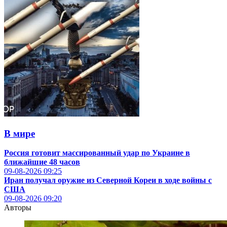
В мире
Россия готовит массированный удар по Украине в
ближайшие 48 часов
09-08-2026
09:25
Иран получал оружие из Северной Кореи в ходе войны с
США
09-08-2026
09:20
Авторы