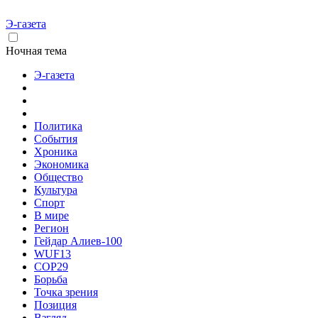
Э-газета
Ночная тема
Э-газета
Политика
События
Хроника
Экономика
Общество
Культура
Спорт
В мире
Регион
Гейдар Алиев-100
WUF13
COP29
Борьба
Точка зрения
Позиция
Взгляд