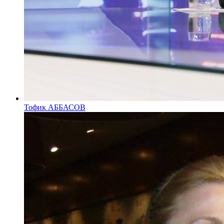
Тофик АББАСОВ