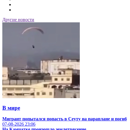
Другие новости
В мире
Мигрант попытался попасть в Сеуту на параплане и погиб
07-08-2026
23:06
На Камчатке произошло землетрясение