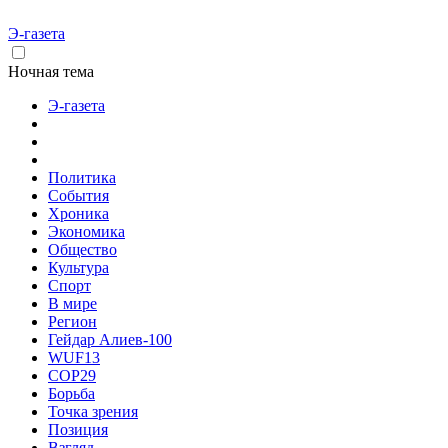
Э-газета
Ночная тема
Э-газета
Политика
События
Хроника
Экономика
Общество
Культура
Спорт
В мире
Регион
Гейдар Алиев-100
WUF13
COP29
Борьба
Точка зрения
Позиция
Взгляд