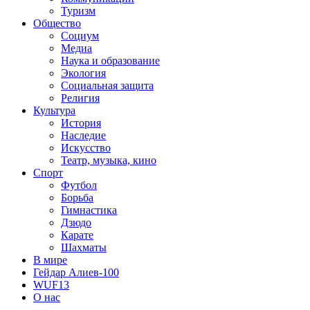
Туризм
Общество
Социум
Медиа
Наука и образование
Экология
Социальная защита
Религия
Культура
История
Наследие
Искусство
Театр, музыка, кино
Спорт
Футбол
Борьба
Гимнастика
Дзюдо
Карате
Шахматы
В мире
Гейдар Алиев-100
WUF13
О нас