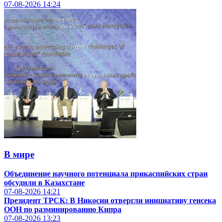
07-08-2026
14:24
В мире
Объединение научного потенциала прикаспийских стран
обсудили в Казахстане
07-08-2026
14:21
Президент ТРСК: В Никосии отвергли инициативу генсека
ООН по разминированию Кипра
07-08-2026
13:23