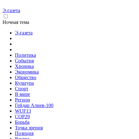
Э-газета
Ночная тема
Э-газета
Политика
События
Хроника
Экономика
Общество
Культура
Спорт
В мире
Регион
Гейдар Алиев-100
WUF13
COP29
Борьба
Точка зрения
Позиция
Взгляд