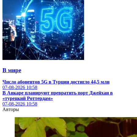
В мире
Число абонентов 5G в Турции достигло 44,5 млн
07-08-2026
10:58
В Анкаре планируют превратить порт Джейхан в
«турецкий Роттердам»
07-08-2026
10:58
Авторы