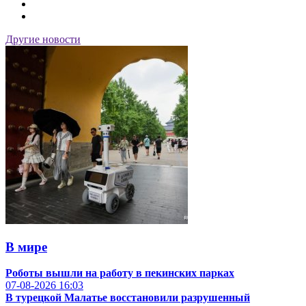
Другие новости
В мире
Роботы вышли на работу в пекинских парках
07-08-2026
16:03
В турецкой Малатье восстановили разрушенный