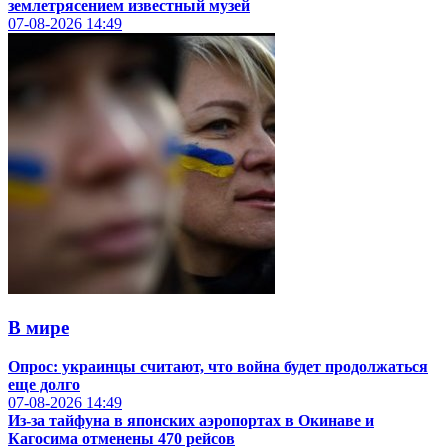
землетрясением известный музей
07-08-2026
14:49
В мире
Опрос: украинцы считают, что война будет продолжаться
еще долго
07-08-2026
14:49
Из-за тайфуна в японских аэропортах в Окинаве и
Кагосима отменены 470 рейсов