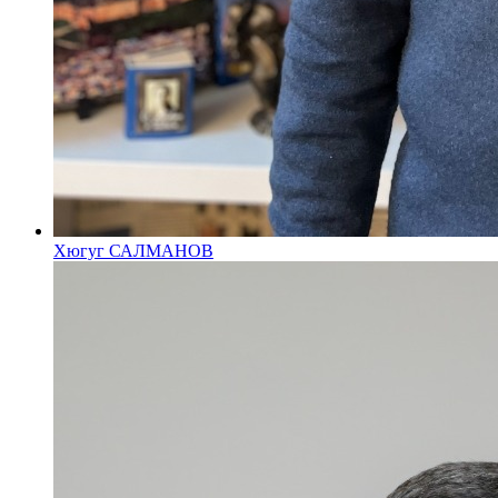
Хюгуг САЛМАНОВ