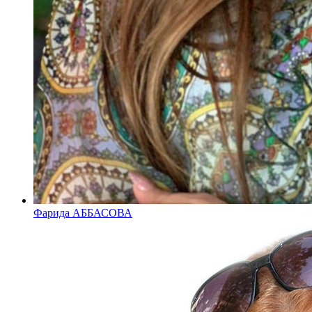
Фарида АББАСОВА