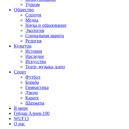
Туризм
Общество
Социум
Медиа
Наука и образование
Экология
Социальная защита
Религия
Культура
История
Наследие
Искусство
Театр, музыка, кино
Спорт
Футбол
Борьба
Гимнастика
Дзюдо
Карате
Шахматы
В мире
Гейдар Алиев-100
WUF13
О нас