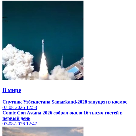
В мире
Спутник Узбекистана Samarkand-2028 запущен в космос
07-08-2026
12:53
Comic Con Astana 2026 собрал около 16 тысяч гостей в
первый день
07-08-2026
12:47