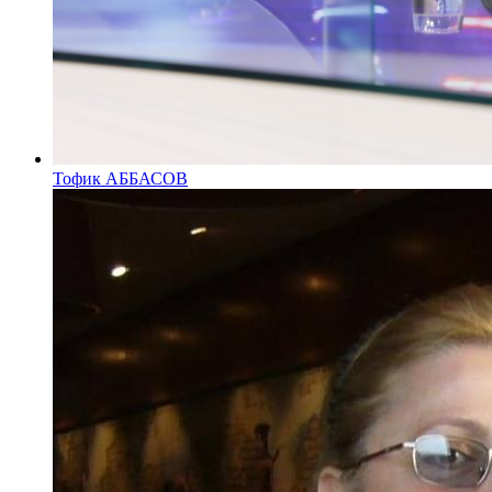
Тофик АББАСОВ