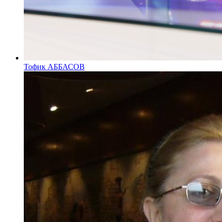
Тофик АББАСОВ