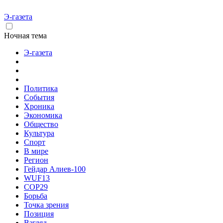
Э-газета
Ночная тема
Э-газета
Политика
События
Хроника
Экономика
Общество
Культура
Спорт
В мире
Регион
Гейдар Алиев-100
WUF13
COP29
Борьба
Точка зрения
Позиция
Взгляд