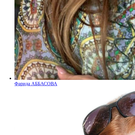
Фарида АББАСОВА