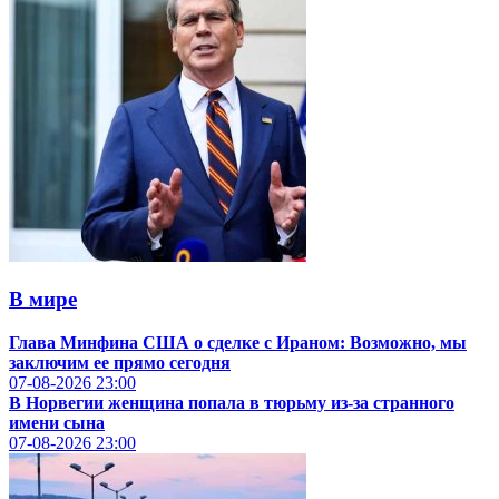
В мире
Глава Минфина США о сделке с Ираном: Возможно, мы
заключим ее прямо сегодня
07-08-2026
23:00
В Норвегии женщина попала в тюрьму из-за странного
имени сына
07-08-2026
23:00