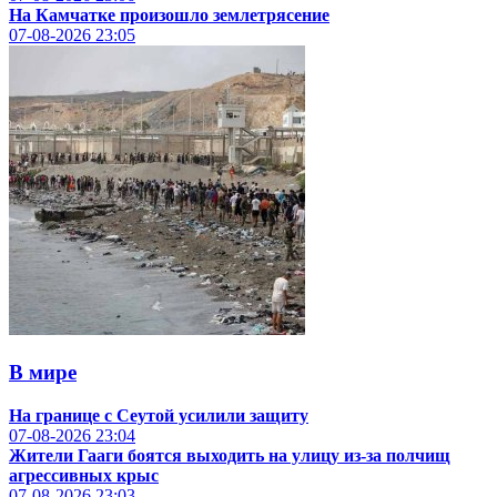
На Камчатке произошло землетрясение
07-08-2026
23:05
В мире
На границе с Сеутой усилили защиту
07-08-2026
23:04
Жители Гааги боятся выходить на улицу из-за полчищ
агрессивных крыс
07-08-2026
23:03