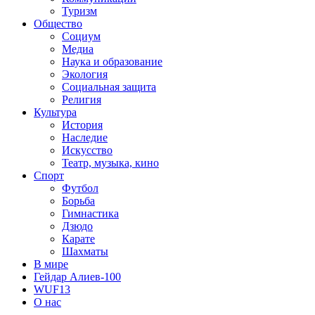
Туризм
Общество
Социум
Медиа
Наука и образование
Экология
Социальная защита
Религия
Культура
История
Наследие
Искусство
Театр, музыка, кино
Спорт
Футбол
Борьба
Гимнастика
Дзюдо
Карате
Шахматы
В мире
Гейдар Алиев-100
WUF13
О нас