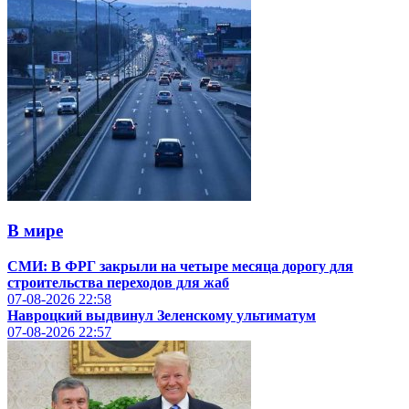
В мире
СМИ: В ФРГ закрыли на четыре месяца дорогу для
строительства переходов для жаб
07-08-2026
22:58
Навроцкий выдвинул Зеленскому ультиматум
07-08-2026
22:57