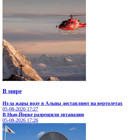
В мире
Из-за жары воду в Альпы доставляют на вертолетах
05-08-2026
17:27
В Нью-Йорке разрешили эвтаназию
05-08-2026
17:26