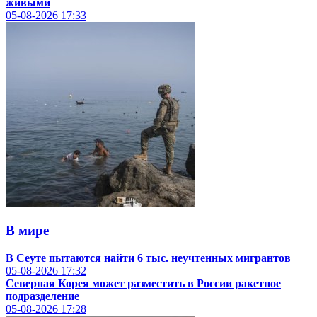
живыми
05-08-2026
17:33
В мире
В Сеуте пытаются найти 6 тыс. неучтенных мигрантов
05-08-2026
17:32
Северная Корея может разместить в России ракетное
подразделение
05-08-2026
17:28