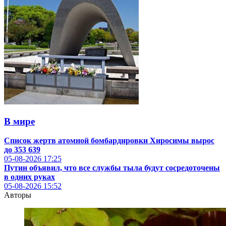
В мире
Список жертв атомной бомбардировки Хиросимы вырос
до 353 639
05-08-2026
17:25
Путин объявил, что все службы тыла будут сосредоточены
в одних руках
05-08-2026
15:52
Авторы