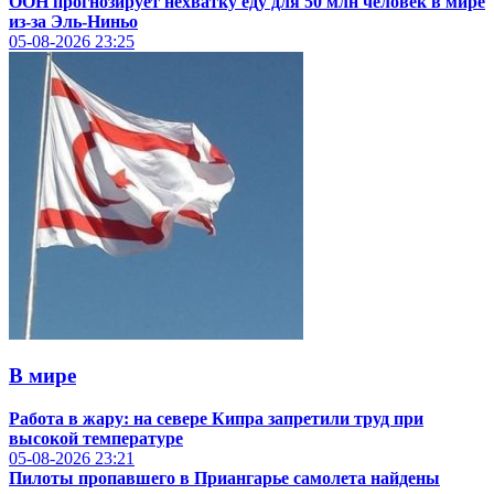
ООН прогнозирует нехватку еду для 50 млн человек в мире
из-за Эль-Ниньо
05-08-2026
23:25
В мире
Работа в жару: на севере Кипра запретили труд при
высокой температуре
05-08-2026
23:21
Пилоты пропавшего в Приангарье самолета найдены