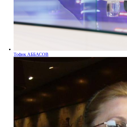
Тофик АББАСОВ