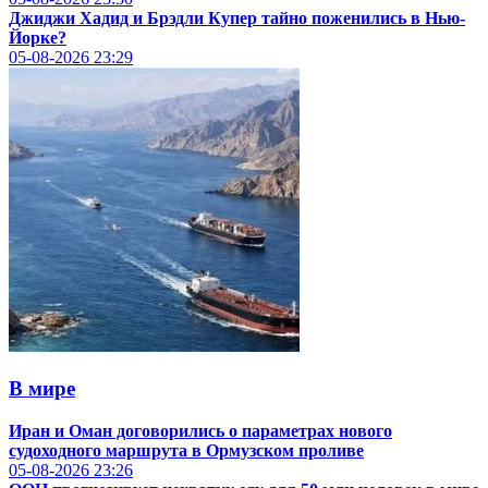
Джиджи Хадид и Брэдли Купер тайно поженились в Нью-
Йорке?
05-08-2026
23:29
В мире
Иран и Оман договорились о параметрах нового
судоходного маршрута в Ормузском проливе
05-08-2026
23:26