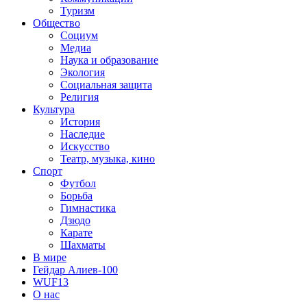
Туризм
Общество
Социум
Медиа
Наука и образование
Экология
Социальная защита
Религия
Культура
История
Наследие
Искусство
Театр, музыка, кино
Спорт
Футбол
Борьба
Гимнастика
Дзюдо
Карате
Шахматы
В мире
Гейдар Алиев-100
WUF13
О нас