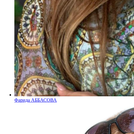
Фарида АББАСОВА