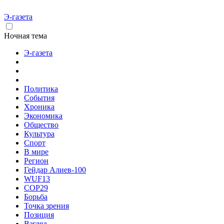
Э-газета
Ночная тема
Э-газета
Политика
События
Хроника
Экономика
Общество
Культура
Спорт
В мире
Регион
Гейдар Алиев-100
WUF13
COP29
Борьба
Точка зрения
Позиция
Взгляд