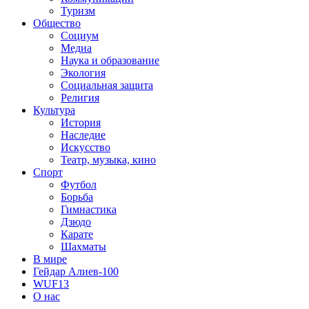
Туризм
Общество
Социум
Медиа
Наука и образование
Экология
Социальная защита
Религия
Культура
История
Наследие
Искусство
Театр, музыка, кино
Спорт
Футбол
Борьба
Гимнастика
Дзюдо
Карате
Шахматы
В мире
Гейдар Алиев-100
WUF13
О нас