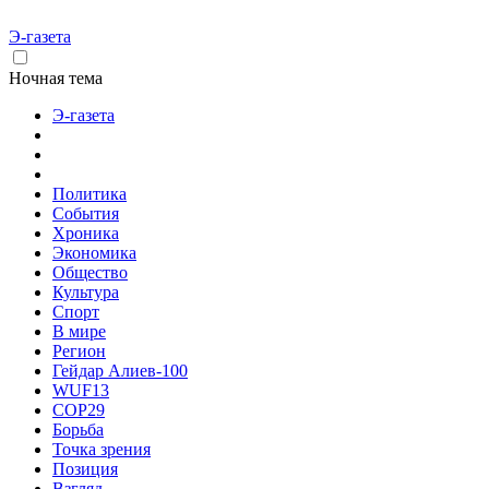
Э-газета
Ночная тема
Э-газета
Политика
События
Хроника
Экономика
Общество
Культура
Спорт
В мире
Регион
Гейдар Алиев-100
WUF13
COP29
Борьба
Точка зрения
Позиция
Взгляд