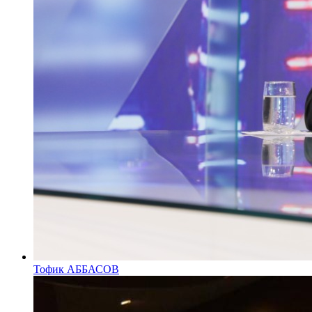
Тофик АББАСОВ