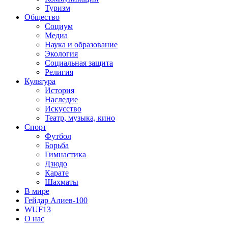
Туризм
Общество
Социум
Медиа
Наука и образование
Экология
Социальная защита
Религия
Культура
История
Наследие
Искусство
Театр, музыка, кино
Спорт
Футбол
Борьба
Гимнастика
Дзюдо
Карате
Шахматы
В мире
Гейдар Алиев-100
WUF13
О нас