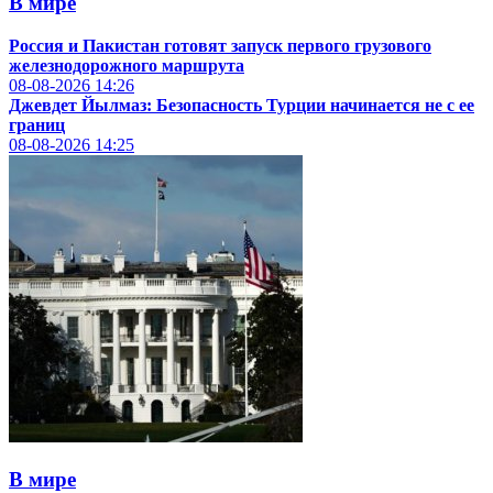
В мире
Россия и Пакистан готовят запуск первого грузового
железнодорожного маршрута
08-08-2026
14:26
Джевдет Йылмаз: Безопасность Турции начинается не с ее
границ
08-08-2026
14:25
В мире