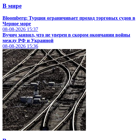
В мире
Bloomberg: Турция ограничивает проход торговых судов в
Черное море
08-08-2026
15:37
Вучич заявил, что не уверен в скором окончании войны
между РФ и Украиной
08-08-2026
15:36