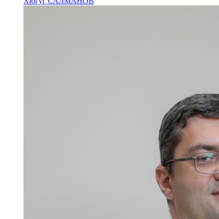
Хюгуг САЛМАНОВ