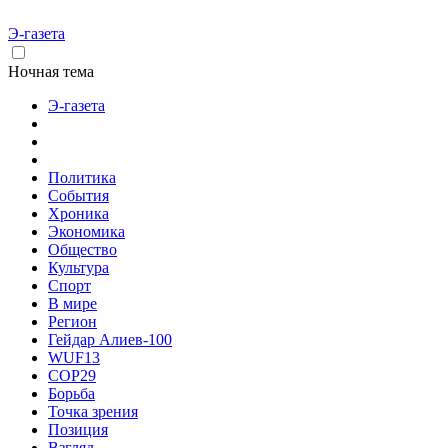
Э-газета
Ночная тема
Э-газета
Политика
События
Хроника
Экономика
Общество
Культура
Спорт
В мире
Регион
Гейдар Алиев-100
WUF13
COP29
Борьба
Точка зрения
Позиция
Взгляд