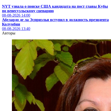
NYT узнала о поиске США кандидата на пост главы Кубы
по венесуэльскому сценарию
08-08-2026
14:00
Абелардо де ла Эсприэлья вступил в должность президента
Колумбии
08-08-2026
13:40
Авторы