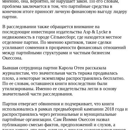
мнению, она, вероятно, не нарушает закон. По его словам,
проблема заключается в том, что партийные средства в
конечном итоге приносят личную финансовую выгоду лидеру
партии.
В расследовании также обращается внимание на
последующие инвестиции издательства Asp & Lycke в
недвижимость в городе Сёльвесборг, где находится местное
отделение партии. По мнению критиков, такие сделки
усиливают сомнения в прозрачности финансовых отношений
между партийными структурами и частным бизнесом
Окессона.
Бывшая сотрудница партии Карола Отен рассказала
журналистам, что значительная часть тиража продавалась
плохо, а некоторые экземпляры распространялись бесплатно.
По ее словам, оставшиеся книги впоследствии были
утилизированы. Именно ее свидетельства легли в основу
значительной части расследования.
Партия отвергает обвинения и подчеркивает, что книги
использовались в рамках предвыборной кампании 2018 года и
распространялись через региональные и муниципальные
партийные организации. Сам Йимми Окессон назвал
публикацию смесью фактов, предположений и слухов, а
также заявил, что речь идет не о деньгах налогоплательщиков,