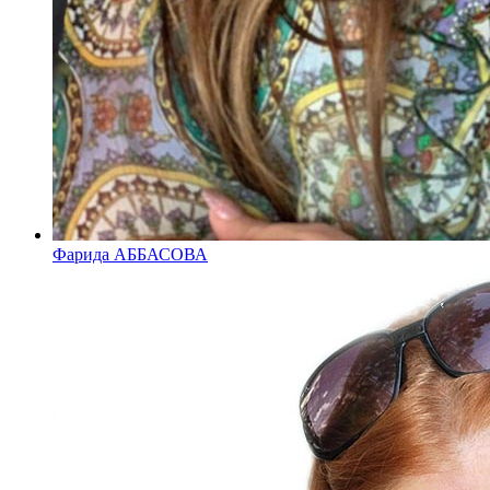
Фарида АББАСОВА