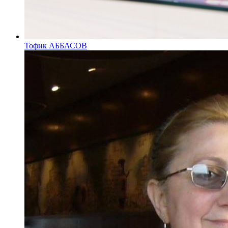
Тофик АББАСОВ