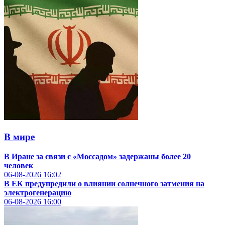
В мире
В Иране за связи с «Моссадом» задержаны более 20
человек
06-08-2026
16:02
В ЕК предупредили о влиянии солнечного затмения на
электрогенерацию
06-08-2026
16:00