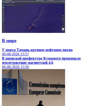
В мире
У порта Тамань крупное нефтяное пятно
06-08-2026
15:57
В японской префектуре Кумамото произошло
землетрясение магнитудой 4,6
06-08-2026
15:56