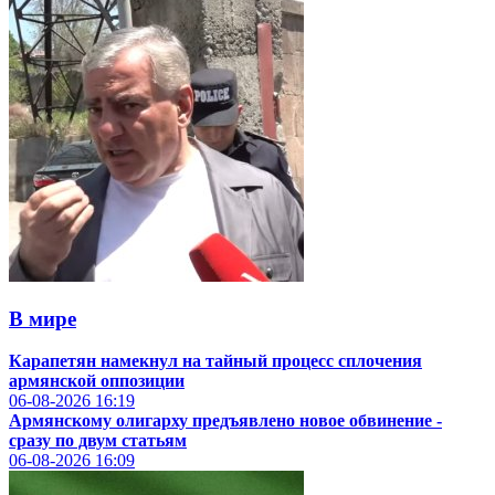
В мире
Карапетян намекнул на тайный процесс сплочения
армянской оппозиции
06-08-2026
16:19
Армянскому олигарху предъявлено новое обвинение -
сразу по двум статьям
06-08-2026
16:09