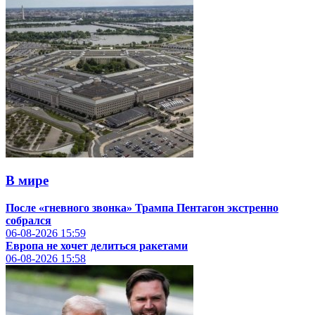
В мире
После «гневного звонка» Трампа Пентагон экстренно
собрался
06-08-2026
15:59
Европа не хочет делиться ракетами
06-08-2026
15:58