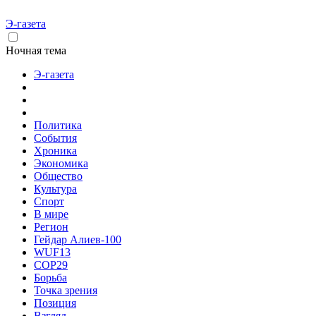
Э-газета
Ночная тема
Э-газета
Политика
События
Хроника
Экономика
Общество
Культура
Спорт
В мире
Регион
Гейдар Алиев-100
WUF13
COP29
Борьба
Точка зрения
Позиция
Взгляд