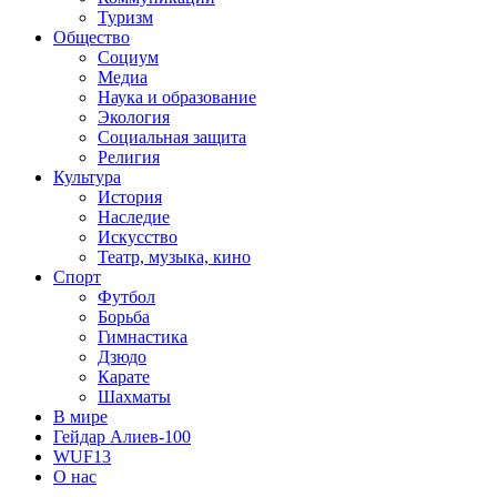
Туризм
Общество
Социум
Медиа
Наука и образование
Экология
Социальная защита
Религия
Культура
История
Наследие
Искусство
Театр, музыка, кино
Спорт
Футбол
Борьба
Гимнастика
Дзюдо
Карате
Шахматы
В мире
Гейдар Алиев-100
WUF13
О нас