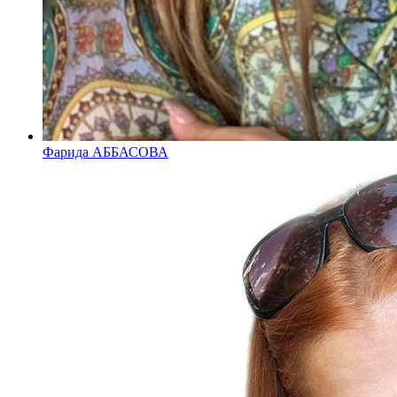
Фарида АББАСОВА