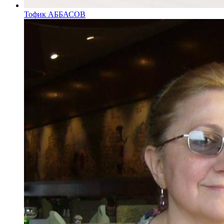
Тофик АББАСОВ