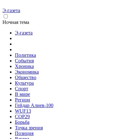
Э-газета
Ночная тема
Э-газета
Политика
События
Хроника
Экономика
Общество
Культура
Спорт
В мире
Регион
Гейдар Алиев-100
WUF13
COP29
Борьба
Точка зрения
Позиция
Взгляд