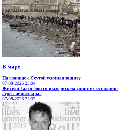
В мире
На границе с Сеутой усилили защиту
07-08-2026
23:04
Жители Гааги боятся выходить на улицу из-за полчищ
агрессивных крыс
07-08-2026
23:03