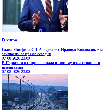
В мире
Глава Минфина США о сделке с Ираном: Возможно, мы
заключим ее прямо сегодня
07-08-2026
23:00
В Норвегии женщина попала в тюрьму из-за странного
имени сына
07-08-2026
23:00