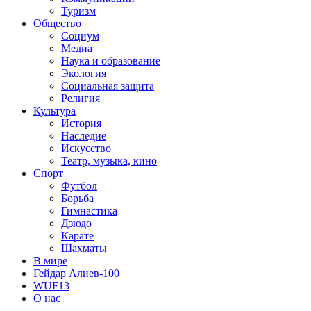
Туризм
Общество
Социум
Медиа
Наука и образование
Экология
Социальная защита
Религия
Культура
История
Наследие
Искусство
Театр, музыка, кино
Спорт
Футбол
Борьба
Гимнастика
Дзюдо
Карате
Шахматы
В мире
Гейдар Алиев-100
WUF13
О нас