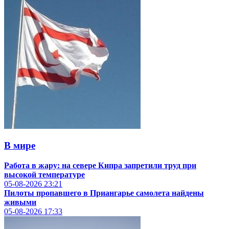
В мире
Работа в жару: на севере Кипра запретили труд при
высокой температуре
05-08-2026
23:21
Пилоты пропавшего в Приангарье самолета найдены
живыми
05-08-2026
17:33