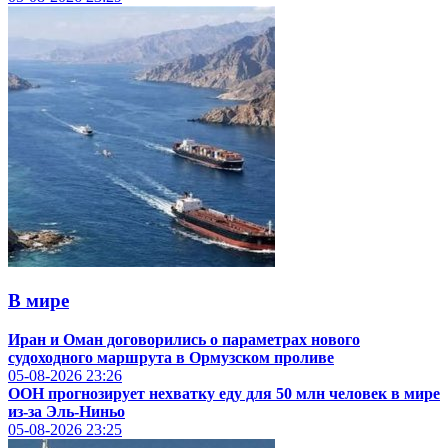
В мире
Иран и Оман договорились о параметрах нового
судоходного маршрута в Ормузском проливе
05-08-2026
23:26
ООН прогнозирует нехватку еду для 50 млн человек в мире
из-за Эль-Ниньо
05-08-2026
23:25