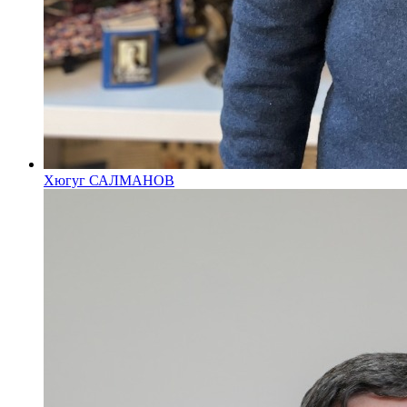
Хюгуг САЛМАНОВ