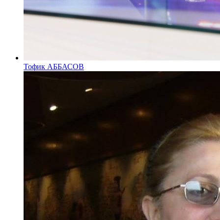
Тофик АББАСОВ