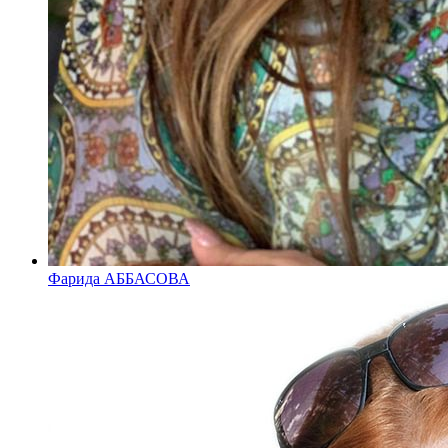
Фарида АББАСОВА