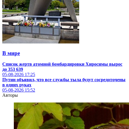
В мире
Список жертв атомной бомбардировки Хиросимы вырос
до 353 639
05-08-2026
17:25
Путин объявил, что все службы тыла будут сосредоточены
в одних руках
05-08-2026
15:52
Авторы