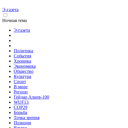
Э-газета
Ночная тема
Э-газета
Политика
События
Хроника
Экономика
Общество
Культура
Спорт
В мире
Регион
Гейдар Алиев-100
WUF13
COP29
Борьба
Точка зрения
Позиция
Взгляд