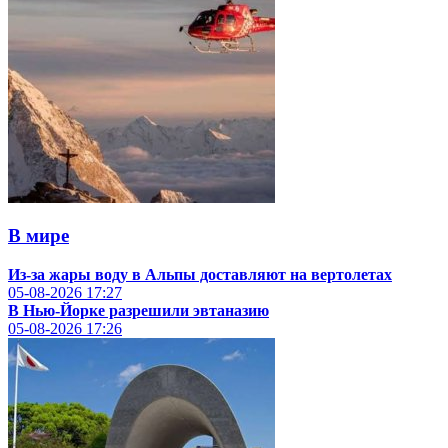
В мире
Из-за жары воду в Альпы доставляют на вертолетах
05-08-2026
17:27
В Нью-Йорке разрешили эвтаназию
05-08-2026
17:26