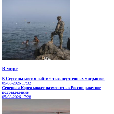
В мире
В Сеуте пытаются найти 6 тыс. неучтенных мигрантов
05-08-2026
17:32
Северная Корея может разместить в России ракетное
подразделение
05-08-2026
17:28