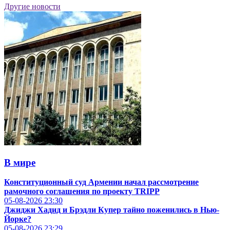
Другие новости
В мире
Конституционный суд Армении начал рассмотрение
рамочного соглашения по проекту TRIPP
05-08-2026
23:30
Джиджи Хадид и Брэдли Купер тайно поженились в Нью-
Йорке?
05-08-2026
23:29