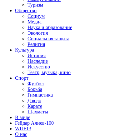
Туризм
Общество
Социум
Медиа
Наука и образование
Экология
Социальная защита
Религия
Культура
История
Наследие
Искусство
Театр, музыка, кино
Спорт
Футбол
Борьба
Гимнастика
Дзюдо
Карате
Шахматы
В мире
Гейдар Алиев-100
WUF13
О нас