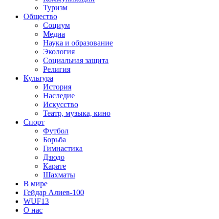
Туризм
Общество
Социум
Медиа
Наука и образование
Экология
Социальная защита
Религия
Культура
История
Наследие
Искусство
Театр, музыка, кино
Спорт
Футбол
Борьба
Гимнастика
Дзюдо
Карате
Шахматы
В мире
Гейдар Алиев-100
WUF13
О нас