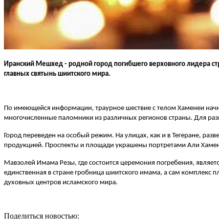
Иранский Мешхед - родной город погибшего верховного лидера ст
главных святынь шиитского мира.
По имеющейся информации, траурное шествие с телом Хаменеи начне
многочисленные паломники из различных регионов страны. Для раз
Город переведен на особый режим. На улицах, как и в Тегеране, ра
продукцией. Проспекты и площади украшены портретами Али Хамене
Мавзолей Имама Резы, где состоится церемония погребения, являе
единственная в стране гробница шиитского имама, а сам комплекс
духовных центров исламского мира.
Поделиться новостью: