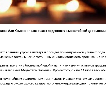
раны Али Хаменеи - завершает подготовку к масштабной церемонии 
тся ранним утром в четверг и пройдет по центральной улице города
мещения гостей многие гостиницы снизили стоимость проживания на 
звернуты палатки с бесплатной едой и напитками для участников трау
и и его сына Моджтабы Хаменеи. Кроме того, с 7 по 11 июля весь о
тся крупнейшим религиозным комплексом Ирана и местом захоронени
 площадью около одного квадратного километра ежегодно принимает о