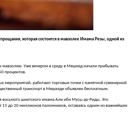
прощания, которая состоится в мавзолее Имама Резы, одной из
 к мавзолею. Уже вечером в среду в Мешхед начали прибывать
50 процентов.
рных мероприятий, работают торговые точки с памятной сувенирной
бщественный транспорт в Мешхеде объявлен бесплатным.
я восьмого шиитского имама Али ибн Мусы ар-Риды. Это
т 15 до 20 миллионов паломников, оставаясь одним из важнейших