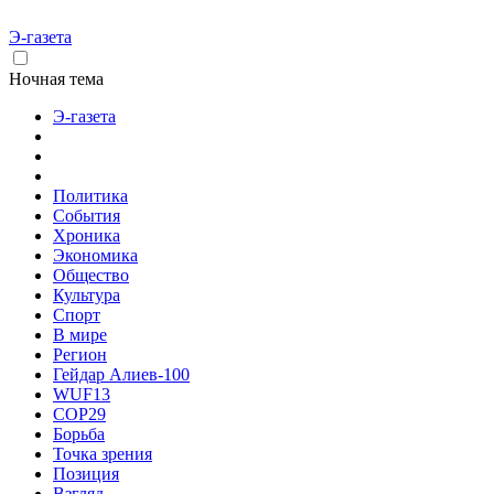
Э-газета
Ночная тема
Э-газета
Политика
События
Хроника
Экономика
Общество
Культура
Спорт
В мире
Регион
Гейдар Алиев-100
WUF13
COP29
Борьба
Точка зрения
Позиция
Взгляд