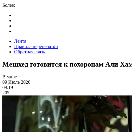
Более:
Лента
Правила перепечатки
Обратная связь
Мешхед готовится к похоронам Али Ха
В мире
09 Июль 2026
09:19
205