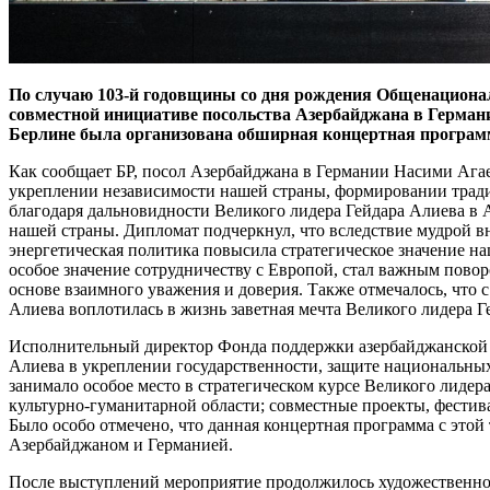
По случаю 103-й годовщины со дня рождения Общенациональ
совместной инициативе посольства Азербайджана в Герман
Берлине была организована обширная концертная програм
Как сообщает БР, посол Азербайджана в Германии Насими Агае
укреплении независимости нашей страны, формировании традиц
благодаря дальновидности Великого лидера Гейдара Алиева в 
нашей страны. Дипломат подчеркнул, что вследствие мудрой 
энергетическая политика повысила стратегическое значение н
особое значение сотрудничеству с Европой, стал важным пово
основе взаимного уважения и доверия. Также отмечалось, что
Алиева воплотилась в жизнь заветная мечта Великого лидера Г
Исполнительный директор Фонда поддержки азербайджанской 
Алиева в укреплении государственности, защите национальны
занимало особое место в стратегическом курсе Великого лидер
культурно-гуманитарной области; совместные проекты, фести
Было особо отмечено, что данная концертная программа с эт
Азербайджаном и Германией.
После выступлений мероприятие продолжилось художественно