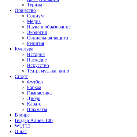
Туризм
Общество
Социум
Медиа
Наука и образование
Экология
Социальная защита
Религия
Культура
История
Наследие
Искусство
Театр, музыка, кино
Спорт
Футбол
Борьба
Гимнастика
Дзюдо
Карате
Шахматы
В мире
Гейдар Алиев-100
WUF13
О нас