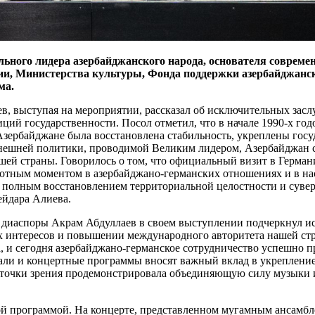
ного лидера азербайджанского народа, основателя современ
ии, Министерства культуры, Фонда поддержки азербайджанс
ма.
в, выступая на мероприятии, рассказал об исключительных зас
ий государственности. Посол отметил, что в начале 1990-х год
Азербайджане была восстановлена стабильность, укреплены гос
внешней политики, проводимой Великим лидером, Азербайджан 
ашей страны. Говорилось о том, что официальный визит в Герма
ротным моментом в азербайджано-германских отношениях и в на
 с полным восстановлением территориальной целостности и сув
ейдара Алиева.
диаспоры Акрам Абдуллаев в своем выступлении подчеркнул и
х интересов и повышении международного авторитета нашей стр
а, и сегодня азербайджано-германское сотрудничество успешно 
вали и концертные программы вносят важный вклад в укреплен
ой точки зрения продемонстрировала объединяющую силу музык
й программой. На концерте, представленном мугамным ансамбл