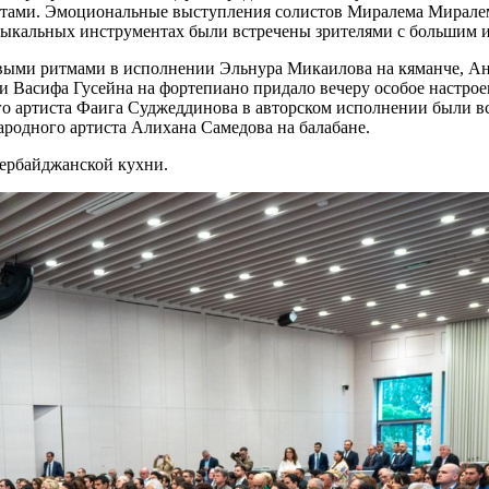
тами. Эмоциональные выступления солистов Миралема Миралем
ыкальных инструментах были встречены зрителями с большим и
ыми ритмами в исполнении Эльнура Микаилова на кяманче, Анар
е и Васифа Гусейна на фортепиано придало вечеру особое настр
го артиста Фаига Суджеддинова в авторском исполнении были 
ародного артиста Алихана Самедова на балабане.
ербайджанской кухни.