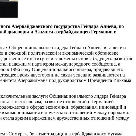
ного Азербайджанского государства Гейдара Алиева, по
кой диаспоры и Альянса азербайджанцев Германии в
лугах Общенационального лидера Гейдара Алиева в защите и
ов в сложной политической и экономической обстановке
ударственные институты и заложены основы будущего развития
стал надежным партнером международного сообщества, а
нию в 1996 году Общенационального лидера, придававшего
стоящее время двусторонние связи успешно развиваются на
еренитета Азербайджана под руководством Президента Ильхама
сключительные заслуги Общенационального лидера Гейдара
аны. По его словам, развитие отношений с Германией
продолжается в сферах экономики, образования, инноваций и
ие взаимопонимания и дружеских отношений между народами.
и и стала ярким выражением дружественных отношений между
ем «Симург», богатые традиции азербайджанского мугама