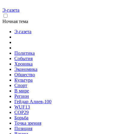
Э-газета
Ночная тема
Э-газета
Политика
События
Хроника
Экономика
Общество
Культура
Спорт
В мире
Регион
Гейдар Алиев-100
WUF13
COP29
Борьба
Точка зрения
Позиция
Взгляд