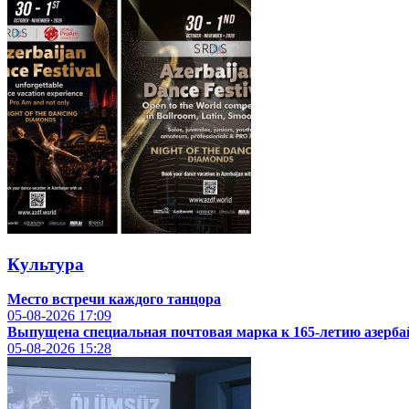
Культура
Место встречи каждого танцора
05-08-2026
17:09
Выпущена специальная почтовая марка к 165-летию азерб
05-08-2026
15:28