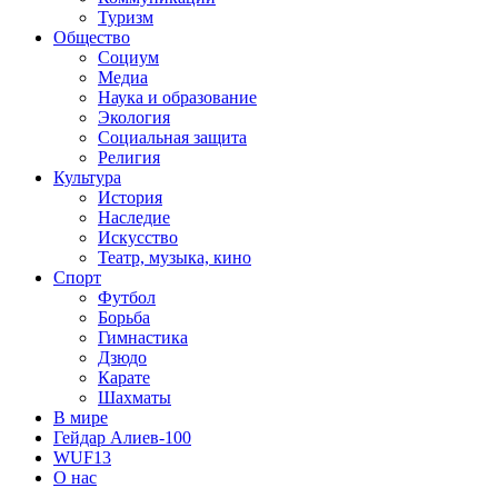
Туризм
Общество
Социум
Медиа
Наука и образование
Экология
Социальная защита
Религия
Культура
История
Наследие
Искусство
Театр, музыка, кино
Спорт
Футбол
Борьба
Гимнастика
Дзюдо
Карате
Шахматы
В мире
Гейдар Алиев-100
WUF13
О нас