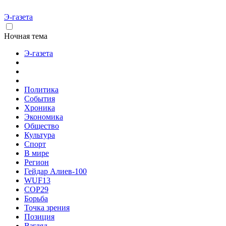
Э-газета
Ночная тема
Э-газета
Политика
События
Хроника
Экономика
Общество
Культура
Спорт
В мире
Регион
Гейдар Алиев-100
WUF13
COP29
Борьба
Точка зрения
Позиция
Взгляд