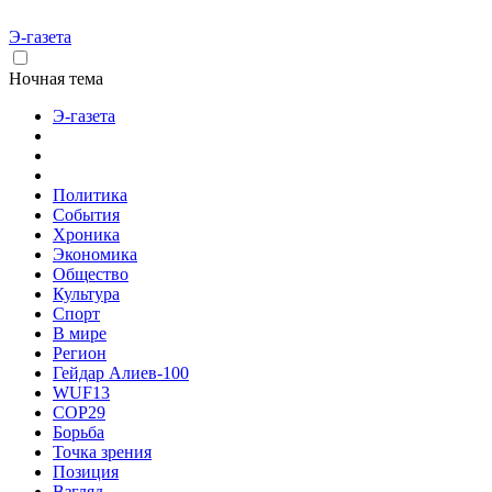
Э-газета
Ночная тема
Э-газета
Политика
События
Хроника
Экономика
Общество
Культура
Спорт
В мире
Регион
Гейдар Алиев-100
WUF13
COP29
Борьба
Точка зрения
Позиция
Взгляд