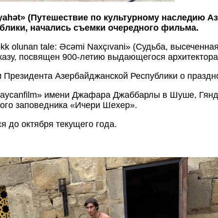
səyahət» (Путешествие по культурному наследию 
блики, начались съемки очередного фильма.
 olunan tale: Əcəmi Naxçıvani» (Судьба, высеченн
аказу, посвящен 900-летию выдающегося архитектора
ем Президента Азербайджанской Республики о празд
aycanfilm» имени Джафара Джаббарлы в Шуше, Гяндж
ного заповедника «Ичери Шехер».
я до октября текущего года.