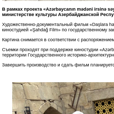
В рамках проекта «Azərbaycanın mədəni irsinə 
министерстве культуры Азербайджанской Респу
Художественно-документальный фильм «Daşlara həkk
киностудией «Şahdağ Film» по государственному з
Картина снимается в соответствии с распоряжени
Съемки проходят при поддержке киностудии «Azərb
территории Государственного историко-архитектур
Завершить производство и сдать фильм планируетс