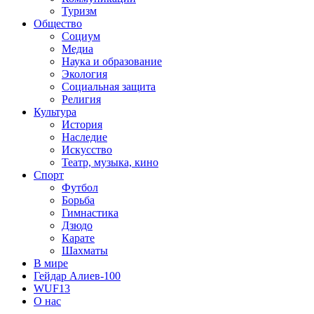
Туризм
Общество
Социум
Медиа
Наука и образование
Экология
Социальная защита
Религия
Культура
История
Наследие
Искусство
Театр, музыка, кино
Спорт
Футбол
Борьба
Гимнастика
Дзюдо
Карате
Шахматы
В мире
Гейдар Алиев-100
WUF13
О нас