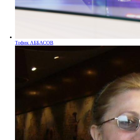
Тофик АББАСОВ