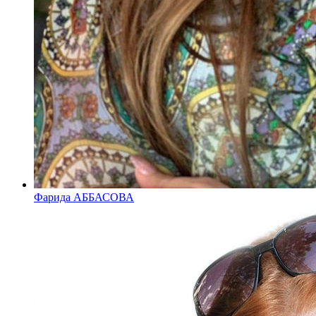
Фарида АББАСОВА