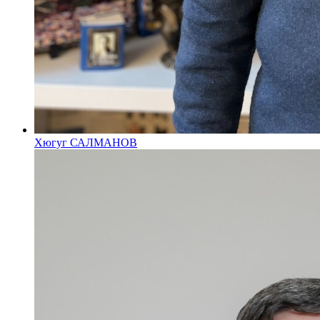
Хюгуг САЛМАНОВ