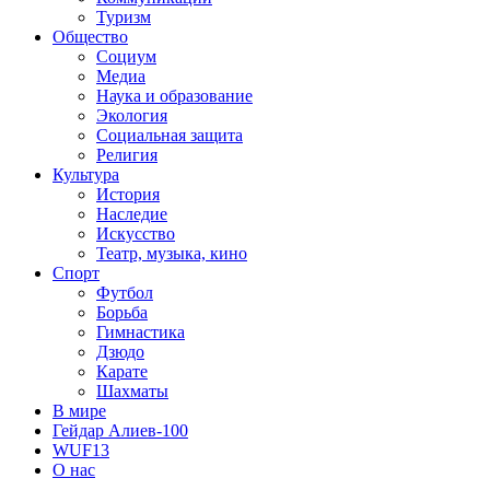
Туризм
Общество
Социум
Медиа
Наука и образование
Экология
Социальная защита
Религия
Культура
История
Наследие
Искусство
Театр, музыка, кино
Спорт
Футбол
Борьба
Гимнастика
Дзюдо
Карате
Шахматы
В мире
Гейдар Алиев-100
WUF13
О нас