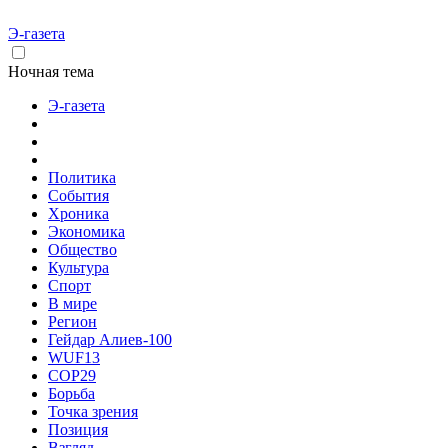
Э-газета
Ночная тема
Э-газета
Политика
События
Хроника
Экономика
Общество
Культура
Спорт
В мире
Регион
Гейдар Алиев-100
WUF13
COP29
Борьба
Точка зрения
Позиция
Взгляд