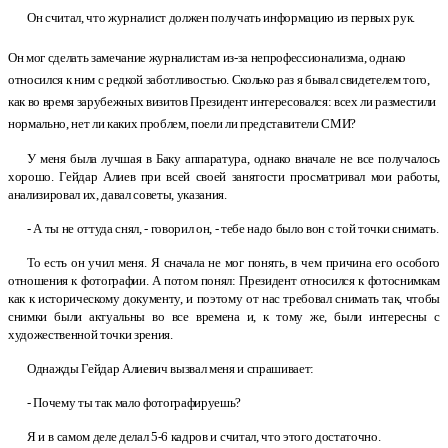
Он считал, что журналист должен получать информацию из первых рук.
Он мог сделать замечание журналистам из-за непрофессионализма, однако
относился к ним с редкой заботливостью. Сколько раз я бывал свидетелем того,
как во время зарубежных визитов Президент интересовался: всех ли разместили
нормально, нет ли каких проблем, поели ли представители СМИ?
У
меня была лучшая в
Баку аппаратура, однако вначале не все получалось
хорошо. Гейдар Алиев при всей своей занятости просматривал мои работы,
анализировал их, давал советы, указания.
- А
ты не оттуда снял, - говорил он, - тебе надо было вон с
той точки снимать.
То есть он учил меня. Я
сначала не мог понять, в
чем причина его особого
отношения к
фотографии. А
потом понял: Президент относился к
фотоснимкам
как к
историческому документу, и
поэтому от нас требовал снимать так, чтобы
снимки были актуальны во все времена и, к
тому же, были интересны с
художественной точки зрения.
Однажды Гейдар Алиевич вызвал меня и
спрашивает:
- Почему ты так мало фотографируешь?
Я
и
в
самом деле делал 5-6
кадров и
считал, что этого достаточно.