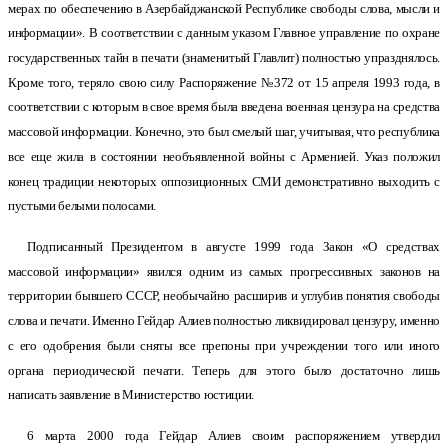
мерах по обеспечению в Азербайджанской Республике свободы слова, мысли и
информации». В соответствии с данным указом Главное управление по охране
государственных тайн в печати (знаменитый Главлит) полностью упразднялось.
Кроме того, теряло свою силу Распоряжение №372 от 15 апреля 1993 года, в
соответствии с которым в свое время была введена военная цензура на средства
массовой информации. Конечно, это был смелый шаг, учитывая, что республика
все еще жила в состоянии необъявленной войны с Арменией. Указ положил
конец традиции некоторых оппозиционных СМИ демонстративно выходить с
пустыми белыми полосами.
Подписанный Президентом в августе 1999 года Закон «О средствах
массовой информации» явился одним из самых прогрессивных законов на
территории бывшего СССР, необычайно расширив и углубив понятия свободы
слова и печати. Именно Гейдар Алиев полностью ликвидировал цензуру, именно
с его одобрения были сняты все препоны при учреждении того или иного
органа периодической печати. Теперь для этого было достаточно лишь
написать заявление в Министерство юстиции.
6 марта 2000 года Гейдар Алиев своим распоряжением утвердил