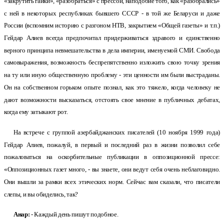
«закрутить гайки», «разобраться» с прессой, наподобие того, как «разобрались»
с ней в некоторых республиках бывшего СССР - в той же Беларуси и даже
России (вспомним историю с разгоном НТВ, закрытием «Общей газеты» и т.п.)
Гейдар Алиев всегда предпочитал придерживаться здравого и единственно
верного принципа невмешательства в дела империи, именуемой СМИ. Свобода
самовыражения, возможность беспрепятственно изложить свою точку зрения
на ту или иную общественную проблему - эти ценности им были выстраданы.
Он на собственном горьком опыте познал, как это тяжело, когда человеку не
дают возможности высказаться, отстоять свое мнение в публичных дебатах,
когда ему затыкают рот.
На встрече с группой азербайджанских писателей (10 ноября 1999 года)
Гейдар Алиев, пожалуй, в первый и последний раз в жизни позволил себе
пожаловаться на оскорбительные публикации в оппозиционной прессе:
«Оппозиционных газет много, - вы знаете, они ведут себя очень неблаговидно.
Они вышли за рамки всех этических норм. Сейчас вам сказали, что писатели
слепы, и вы обиделись, так?
Анар:
- Каждый день пишут подобное.