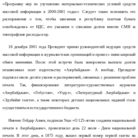
«Программу мер по улучшению материально-технических условий средств
массовой информации в 2000-2001 годах». Следует также вспомнить его
распоряжения о том, чтобы завозимая в республику газетная бумага
освобождалась от НДС, его указания о списании долгов многих СМИ за
типографские расходы и пр.
18 декабря 2001 года Президент принял руководителей ведущих средств
массовой информации и журналистских организаций и провел с ними широкий
обмен мнениями. После этой встречи была заморожена выплата долгов
независимых газет издательству «Азербайджан». А вообще, Президент
подписал около десяти указов и распоряжений, связанных с решением проблем
печати. Так, финансирование литературно-художественных журналов
«Азербайджан», «Гобустан», «Улдуз», «Литературный Азербайджан» и
«Эдэбийят газети», а также некоторых детских национальных изданий стало
осуществляться из государственного бюджета.
Именно Гейдар Алиев, подписав Указ «О 125-летии создания национальной
печати в Азербайджане», провозгласил день 22 июля - Днем национальной
печати. В этот день, в 1875 году, вышел первый номер первой газеты на