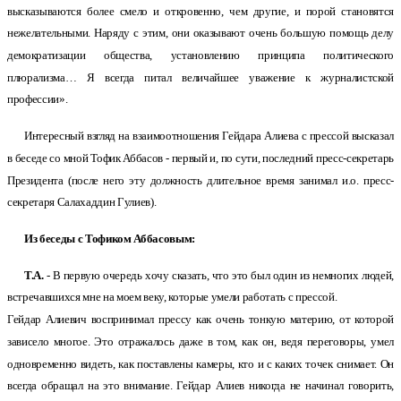
высказываются более смело и откровенно, чем другие, и порой становятся
нежелательными. Наряду с этим, они оказывают очень большую помощь делу
демократизации общества, установлению принципа политического
плюрализма… Я всегда питал величайшее уважение к журналистской
профессии».
Интересный взгляд на взаимоотношения Гейдара Алиева с прессой высказал
в беседе со мной Тофик Аббасов - первый и, по сути, последний пресс-секретарь
Президента (после него эту должность длительное время занимал и.о. пресс-
секретаря Салахаддин Гулиев).
Из беседы с Тофиком Аббасовым:
Т.А.
- В первую очередь хочу сказать, что это был один из немногих людей,
встречавшихся мне на моем веку, которые умели работать с прессой.
Гейдар Алиевич воспринимал прессу как очень тонкую материю, от которой
зависело многое. Это отражалось даже в том, как он, ведя переговоры, умел
одновременно видеть, как поставлены камеры, кто и с каких точек снимает. Он
всегда обращал на это внимание. Гейдар Алиев никогда не начинал говорить,