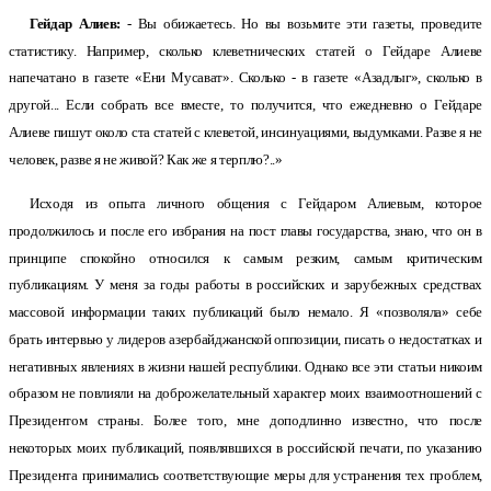
Гейдар Алиев:
- Вы обижаетесь. Но вы возьмите эти газеты, проведите
статистику. Например, сколько клеветнических статей о Гейдаре Алиеве
напечатано в газете «Ени Мусават». Сколько - в газете «Азадлыг», сколько в
другой... Если собрать все вместе, то получится, что ежедневно о Гейдаре
Алиеве пишут около ста статей с клеветой, инсинуациями, выдумками. Разве я не
человек, разве я не живой? Как же я терплю?..»
Исходя из опыта личного общения с Гейдаром Алиевым, которое
продолжилось и после его избрания на пост главы государства, знаю, что он в
принципе спокойно относился к самым резким, самым критическим
публикациям. У меня за годы работы в российских и зарубежных средствах
массовой информации таких публикаций было немало. Я «позволяла» себе
брать интервью у лидеров азербайджанской оппозиции, писать о недостатках и
негативных явлениях в жизни нашей республики. Однако все эти статьи никоим
образом не повлияли на доброжелательный характер моих взаимоотношений с
Президентом страны. Более того, мне доподлинно известно, что после
некоторых моих публикаций, появлявшихся в российской печати, по указанию
Президента принимались соответствующие меры для устранения тех проблем,