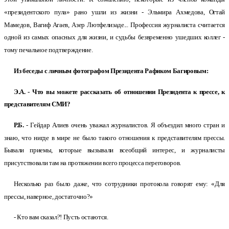
«президентского пула» рано ушли из жизни - Эльмира Ахмедова, Огтай
Мамедов, Вагиф Агаев, Азер Лютфелизаде... Профессия журналиста считается
одной из самых опасных для жизни, и судьбы безвременно ушедших коллег -
тому печальное подтверждение.
Из беседы с личным фотографом Президента Рафиком Багировым:
Э.А. - Что вы можете рассказать об отношении Президента к прессе, к
представителям СМИ?
Р.Б.
- Гейдар Алиев очень уважал журналистов. Я объездил много стран и
знаю, что нигде в мире не было такого отношения к представителям прессы.
Бывали приемы, которые вызывали всеобщий интерес, и журналисты
присутствовали там на протяжении всего процесса переговоров.
Несколько раз было даже, что сотрудники протокола говорят ему: «Для
прессы, наверное, достаточно?»
- Кто вам сказал?! Пусть остаются.