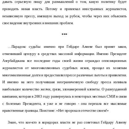
давать серьезную пищу для размышлений о том, какую политику будет
проводить новая власть. Потому и привлекал иностранных журналистов,
независимую прессу, имевшую выход за рубеж, чтобы через них объяснять
свое видение внутренних и внешних проблем.
***
…Парадокс судьбы: именно при Гейдаре Алиеве был принят закон,
отменивший цензуру в средствах массовой информации. Именно Президент
Азербайджана все последние годы своей жизни ограждал оппозиционных
журналистов от многомиллионных судебных исков, прощал их хозяевам
многомиллионные долги и предоставлял прессе различные льготы и привилегии.
И именно на него получившая неограниченную свободу пресса изливала
наибольшее количество желчи, грязи, злонамеренной клеветы. О разнузданной
кампании, которая в 2003 году развернулась в некоторых местных СМИ в связи
с болезнью Президента, я уже и не говорю - она перешла все мыслимые
нравственные границы. Поистине: «Нет пророка в отечестве своем!»
Знаю, что кое-кто в коридорах власти не раз советовал Гейдару Алиеву