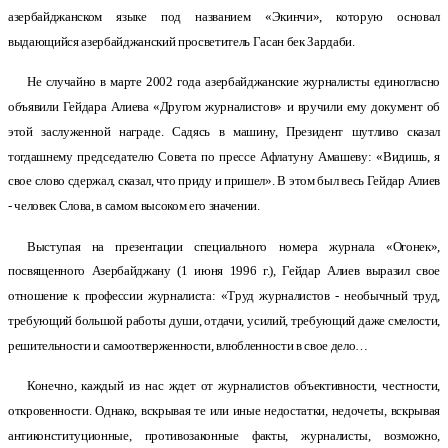
азербайджанском языке под названием «Экинчи», которую основал
выдающийся азербайджанский просветитель Гасан бек Зардаби.
Не случайно в марте 2002 года азербайджанские журналисты единогласно
объявили Гейдара Алиева «Другом журналистов» и вручили ему документ об
этой заслуженной награде. Садясь в машину, Президент шутливо сказал
тогдашнему председателю Совета по прессе Афлатуну Амашеву: «Видишь, я
свое слово сдержал, сказал, что приду и пришел». В этом был весь Гейдар Алиев
- человек Слова, в самом высоком его значении.
Выступая на презентации специального номера журнала «Огонек»,
посвященного Азербайджану (1 июня 1996 г.), Гейдар Алиев выразил свое
отношение к профессии журналиста: «Труд журналистов - необычный труд,
требующий большой работы души, отдачи, усилий, требующий даже смелости,
решительности и самоотверженности, влюбленности в свое дело…
Конечно, каждый из нас ждет от журналистов объективности, честности,
откровенности. Однако, вскрывая те или иные недостатки, недочеты, вскрывая
антиконституционные, противозаконные факты, журналисты, возможно,