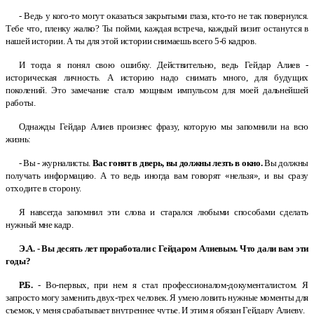
- Ведь у
кого-то могут оказаться закрытыми глаза, кто-то не так повернулся.
Тебе что, пленку жалко? Ты пойми, каждая встреча, каждый визит останутся в
нашей истории. А
ты для этой истории снимаешь всего 5-6
кадров.
И
тогда я
понял свою ошибку. Действительно, ведь Гейдар Алиев -
историческая личность. А
историю надо снимать много, для будущих
поколений. Это замечание стало мощным импульсом для моей дальнейшей
работы.
Однажды Гейдар Алиев произнес фразу, которую мы запомнили на всю
жизнь:
- Вы - журналисты.
Вас гонят в
дверь, вы должны лезть в
окно.
Вы должны
получать информацию. А
то ведь иногда вам говорят «нельзя», и
вы сразу
отходите в
сторону.
Я
навсегда запомнил эти слова и
старался любыми способами сделать
нужный мне кадр.
Э.А. - Вы десять лет проработали с
Гейдаром Алиевым. Что дали вам эти
годы?
Р.Б.
- Во-первых, при нем я
стал профессионалом-документалистом. Я
запросто могу заменить двух-трех человек. Я
умею ловить нужные моменты для
съемок, у
меня срабатывает внутреннее чутье. И
этим я
обязан Гейдару Алиеву.