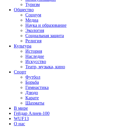
Туризм
Общество
Социум
Медиа
Наука и образование
Экология
Социальная защита
Религия
Культура
История
Наследие
Искусство
Театр, музыка, кино
Спорт
Футбол
Борьба
Гимнастика
Дзюдо
Карате
Шахматы
В мире
Гейдар Алиев-100
WUF13
О нас