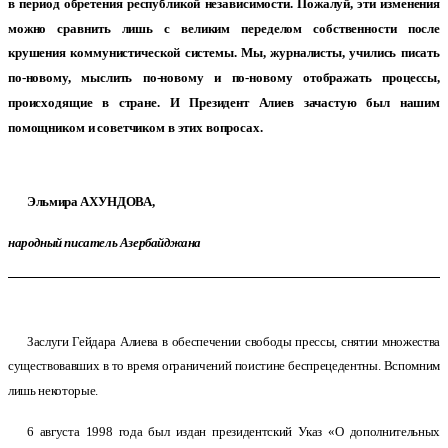
в период обретения республикой независимости. Пожалуй, эти изменения
можно сравнить лишь с великим переделом собственности после
крушения коммунистической системы. Мы, журналисты, учились писать
по-новому, мыслить по-новому и по-новому отображать процессы,
происходящие в стране. И Президент Алиев зачастую был нашим
помощником и советчиком в этих вопросах.
Эльмира АХУНДОВА,
народный писатель Азербайджана
Заслуги Гейдара Алиева в обеспечении свободы прессы, снятии множества
существовавших в то время ограничений поистине беспрецедентны. Вспомним
лишь некоторые.
6 августа 1998 года был издан президентский Указ «О дополнительных