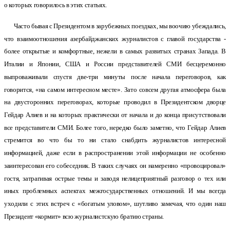
о которых говорилось в этих статьях.
Часто бывая с Президентом в зарубежных поездках, мы воочию убеждались,
что взаимоотношения азербайджанских журналистов с главой государства -
более открытые и комфортные, нежели в самых развитых странах Запада. В
Италии и Японии, США и России представителей СМИ бесцеремонно
выпроваживали спустя две-три минуты после начала переговоров, как
говорится, «на самом интересном месте». Зато совсем другая атмосфера была
на двусторонних переговорах, которые проводил в Президентском дворце
Гейдар Алиев и на которых практически от начала и до конца присутствовали
все представители СМИ. Более того, нередко было заметно, что Гейдар Алиев
стремится во что бы то ни стало снабдить журналистов интересной
информацией, даже если в распространении этой информации не особенно
заинтересован его собеседник. В таких случаях он намеренно «провоцировал»
гостя, затрагивая острые темы и заводя нелицеприятный разговор о тех или
иных проблемных аспектах межгосударственных отношений. И мы всегда
уходили с этих встреч с «богатым уловом», шутливо замечая, что один наш
Президент «кормит» всю журналистскую братию страны.