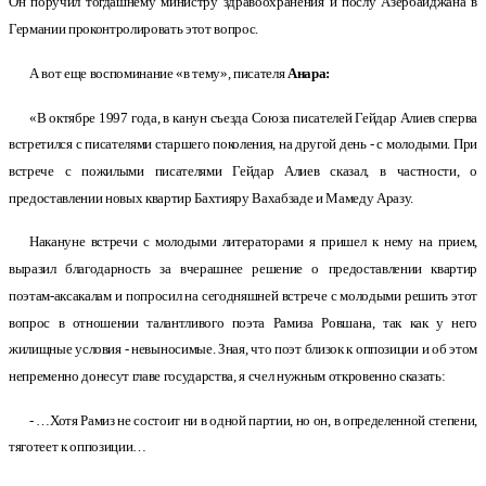
Он поручил тогдашнему министру здравоохранения и послу Азербайджана в
Германии проконтролировать этот вопрос.
А вот еще воспоминание «в тему», писателя
Анара:
«В октябре 1997 года, в канун съезда Союза писателей Гейдар Алиев сперва
встретился с писателями старшего поколения, на другой день - с молодыми. При
встрече с пожилыми писателями Гейдар Алиев сказал, в частности, о
предоставлении новых квартир Бахтияру Вахабзаде и Мамеду Аразу.
Накануне встречи с молодыми литераторами я пришел к нему на прием,
выразил благодарность за вчерашнее решение о предоставлении квартир
поэтам-аксакалам и попросил на сегодняшней встрече с молодыми решить этот
вопрос в отношении талантливого поэта Рамиза Ровшана, так как у него
жилищные условия - невыносимые. Зная, что поэт близок к оппозиции и об этом
непременно донесут главе государства, я счел нужным откровенно сказать:
- …Хотя Рамиз не состоит ни в одной партии, но он, в определенной степени,
тяготеет к оппозиции…