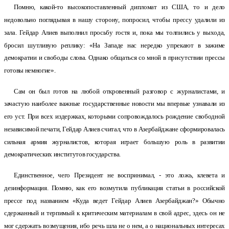
Помню, какой-то высокопоставленный дипломат из США, то и дело
недовольно поглядывая в нашу сторону, попросил, чтобы прессу удалили из
зала. Гейдар Алиев выполнил просьбу гостя и, пока мы толпились у выхода,
бросил шутливую реплику: «На Западе нас нередко упрекают в зажиме
демократии и свободы слова. Однако общаться со мной в присутствии прессы
готовы немногие».
Сам он был готов на любой откровенный разговор с журналистами, и
зачастую наиболее важные государственные новости мы впервые узнавали из
его уст. При всех издержках, которыми сопровождалось рождение свободной
независимой печати, Гейдар Алиев считал, что в Азербайджане сформировалась
сильная армия журналистов, которая играет большую роль в развитии
демократических институтов государства.
Единственное, чего Президент не воспринимал, - это ложь, клевета и
дезинформация. Помню, как его возмутила публикация статьи в российской
прессе под названием «Куда ведет Гейдар Алиев Азербайджан?» Обычно
сдержанный и терпимый к критическим материалам в свой адрес, здесь он не
мог сдержать возмущения, ибо речь шла не о нем, а о национальных интересах