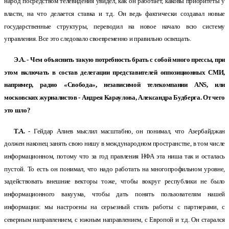
народ посредством телевидения увидел, как он работает, каковы приоритеты у
власти, на что делается ставка и т.д. Он ведь фактически создавал новые
государственные структуры, переводил на новое начало всю систему
управления. Все это следовало своевременно и правильно освещать.
Э.А. - Чем объяснить такую потребность брать с собой много прессы, при
этом включать в состав делегации представителей оппозиционных СМИ,
например, радио «Свобода», независимой телекомпании АNS, или
московских журналистов - Андрея Караулова, Александра Будберга. От чего
это шло?
Т.А.
- Гейдар Алиев мыслил масштабно, он понимал, что Азербайджан
должен наконец занять свою нишу в международном пространстве, в том числе
информационном, потому что за год правления НФА эта ниша так и осталась
пустой. То есть он понимал, что надо работать на многопрофильном уровне,
задействовать внешние векторы тоже, чтобы вокруг республики не было
информационного вакуума, чтобы дать понять пользователям нашей
информации: мы настроены на серьезный стиль работы с партнерами, с
северным направлением, с южным направлением, с Европой и т.д. Он старался