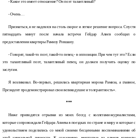
- Какое это имеет отношение? Он поэт талантливый?
- Очень…
Признаться, я не надеялся на столь скорое и легкое решение вопроса. Спустя
пятнадцать минут после начала встречи Гейдар Алиев сообщил о
предоставлении квартиры Рамизу Ровшану.
- Говорят, такой-то поэт, такой-то певец - в оппозиции. При чем тут это? Если
это талантливый поэт, талантливый певец, он должен получить оценку по
заслугам.
Я возликовал. Во-первых, решилась квартирная морока Рамиза, а главное,
Президент продемонстрировал свои великодушие и толерантность».
***
Ниже приводятся отрывки из моих бесед с коллегами-журналистами,
которые сопровождали Гейдара Алиева в поездках по стране и миру и которые с
удовольствием поделились со мной своими бесценными воспоминаниями об
этой уникальной личности. К сожалению, некоторые из членов команды