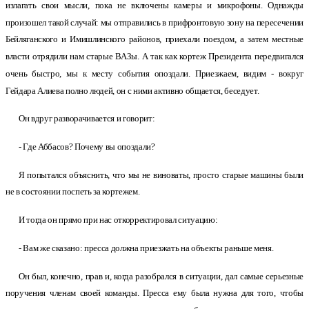
излагать свои мысли, пока не включены камеры и микрофоны. Однажды
произошел такой случай: мы отправились в прифронтовую зону на пересечении
Бейляганского и Имишлинского районов, приехали поездом, а затем местные
власти отрядили нам старые ВАЗы. А так как кортеж Президента передвигался
очень быстро, мы к месту события опоздали. Приезжаем, видим - вокруг
Гейдара Алиева полно людей, он с ними активно общается, беседует.
Он вдруг разворачивается и говорит:
- Где Аббасов? Почему вы опоздали?
Я попытался объяснить, что мы не виноваты, просто старые машины были
не в состоянии поспеть за кортежем.
И тогда он прямо при нас откорректировал ситуацию:
- Вам же сказано: пресса должна приезжать на объекты раньше меня.
Он был, конечно, прав и, когда разобрался в ситуации, дал самые серьезные
поручения членам своей команды. Пресса ему была нужна для того, чтобы