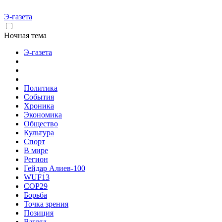
Э-газета
Ночная тема
Э-газета
Политика
События
Хроника
Экономика
Общество
Культура
Спорт
В мире
Регион
Гейдар Алиев-100
WUF13
COP29
Борьба
Точка зрения
Позиция
Взгляд