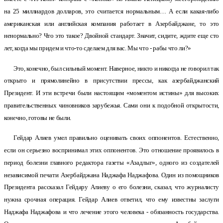
на 25 миллиардов долларов, это считается нормальным… А если какая-либо
американская или английская компания работает в Азербайджане, то это
ненормально? Что это такое? Двойной стандарт. Значит, сидите, ждите еще сто
лет, когда мы придем и что-то сделаем для вас. Мы что - рабы что ли?»
Это, конечно, был сильный момент. Наверное, никто и никогда не говорил так
открыто и прямолинейно в присутствии прессы, как азербайджанский
Президент. И эти встречи были настоящим «моментом истины» для высоких
правительственных чиновников зарубежья. Сами они к подобной открытости,
конечно, готовы не были.
Гейдар Алиев умел правильно оценивать своих оппонентов. Естественно,
если он серьезно воспринимал этих оппонентов. Это отношение проявилось в
период болезни главного редактора газеты «Азадлыг», одного из создателей
независимой печати Азербайджана Наджафа Наджафова. Один из помощников
Президента рассказал Гейдару Алиеву о его болезни, сказал, что журналисту
нужна срочная операция. Гейдар Алиев ответил, что ему известны заслуги
Наджафа Наджафова и что лечение этого человека - обязанность государства.