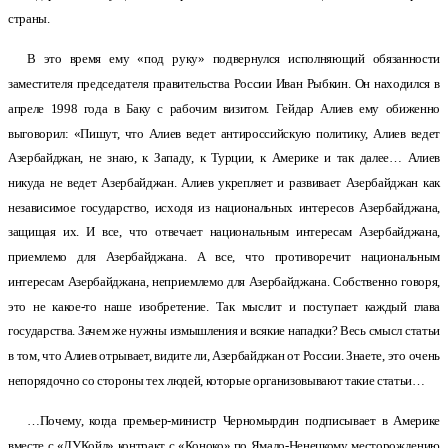
страны.
В это время ему «под руку» подвернулся исполняющий обязанности
заместителя председателя правительства России Иван Рыбкин. Он находился в
апреле 1998 года в Баку с рабочим визитом. Гейдар Алиев ему обиженно
выговорил: «Пишут, что Алиев ведет антироссийскую политику, Алиев ведет
Азербайджан, не знаю, к Западу, к Турции, к Америке и так далее… Алиев
никуда не ведет Азербайджан. Алиев укрепляет и развивает Азербайджан как
независимое государство, исходя из национальных интересов Азербайджана,
защищая их. И все, что отвечает национальным интересам Азербайджана,
приемлемо для Азербайджана. А все, что противоречит национальным
интересам Азербайджана, неприемлемо для Азербайджана. Собственно говоря,
это не какое-то наше изобретение. Так мыслит и поступает каждый глава
государства. Зачем же нужны измышления и всякие нападки? Весь смысл статьи
в том, что Алиев отрывает, видите ли, Азербайджан от России. Знаете, это очень
непорядочно со стороны тех людей, которые организовывают такие статьи…
…Почему, когда премьер-министр Черномырдин подписывает в Америке
вместе с «ЛУКойл» контракт с «Коноко» по Ямало-Ненецкому месторождению