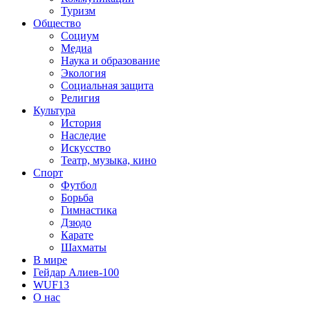
Туризм
Общество
Социум
Медиа
Наука и образование
Экология
Социальная защита
Религия
Культура
История
Наследие
Искусство
Театр, музыка, кино
Спорт
Футбол
Борьба
Гимнастика
Дзюдо
Карате
Шахматы
В мире
Гейдар Алиев-100
WUF13
О нас