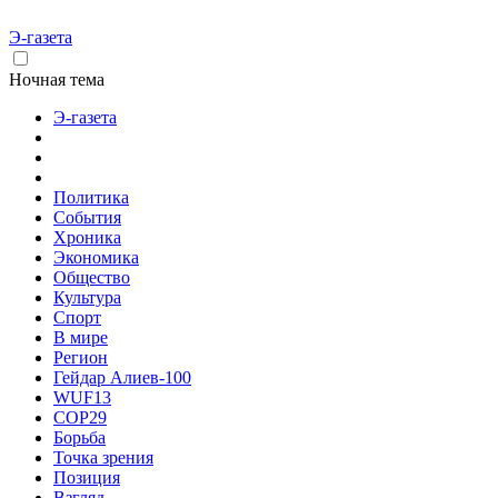
Э-газета
Ночная тема
Э-газета
Политика
События
Хроника
Экономика
Общество
Культура
Спорт
В мире
Регион
Гейдар Алиев-100
WUF13
COP29
Борьба
Точка зрения
Позиция
Взгляд