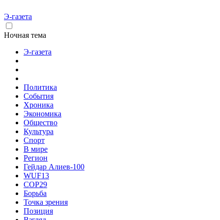
Э-газета
Ночная тема
Э-газета
Политика
События
Хроника
Экономика
Общество
Культура
Спорт
В мире
Регион
Гейдар Алиев-100
WUF13
COP29
Борьба
Точка зрения
Позиция
Взгляд