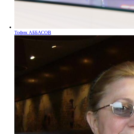
Тофик АББАСОВ