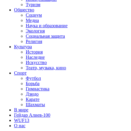
Туризм
Общество
Социум
Медиа
Наука и образование
Экология
Социальная защита
Религия
Культура
История
Наследие
Искусство
Театр, музыка, кино
Спорт
Футбол
Борьба
Гимнастика
Дзюдо
Карате
Шахматы
В мире
Гейдар Алиев-100
WUF13
О нас