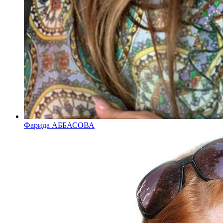
Фарида АББАСОВА