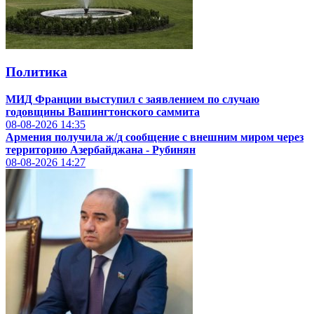
Политика
МИД Франции выступил с заявлением по случаю
годовщины Вашингтонского саммита
08-08-2026
14:35
Армения получила ж/д сообщение с внешним миром через
территорию Азербайджана - Рубинян
08-08-2026
14:27