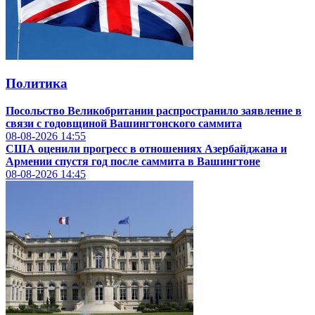
Политика
Посольство Великобритании распространило заявление в
связи с годовщиной Вашингтонского саммита
08-08-2026
14:55
США оценили прогресс в отношениях Азербайджана и
Армении спустя год после саммита в Вашингтоне
08-08-2026
14:45