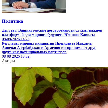
Политика
Депутат: Вашингтонские договоренности служат важной
платформой для мирного будущего Южного Кавказа
08-08-2026
14:25
Результат мирных инициатив Президентa Ильхамa
Алиевa: Азербайджан и Армения воспринимают друг
друга как потенциальных партнеров
08-08-2026
13:32
Авторы