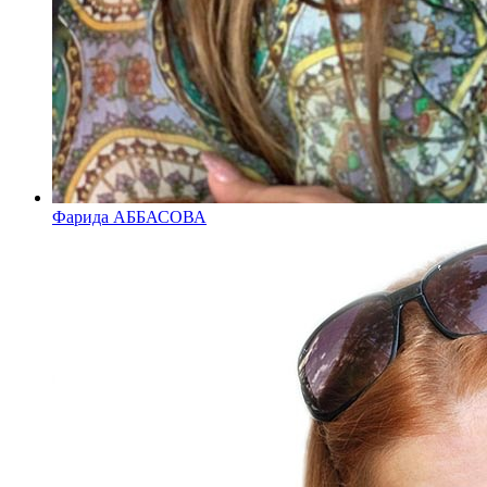
Фарида АББАСОВА