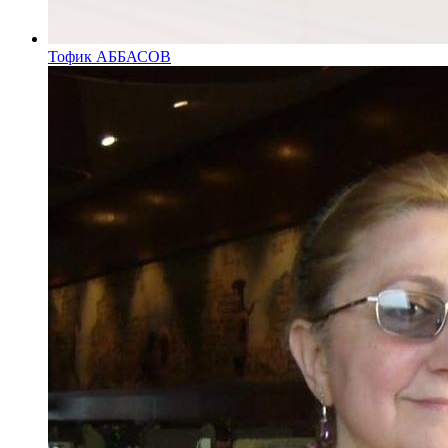
Тофик АББАСОВ