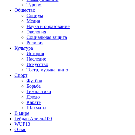
Туризм
Общество
Социум
Медиа
Наука и образование
Экология
Социальная защита
Религия
Культура
История
Наследие
Искусство
Театр, музыка, кино
Спорт
Футбол
Борьба
Гимнастика
Дзюдо
Карате
Шахматы
В мире
Гейдар Алиев-100
WUF13
О нас