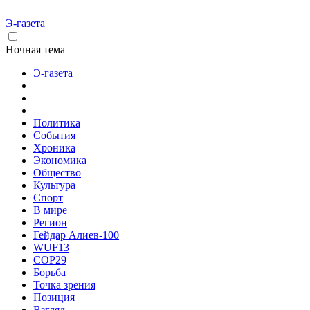
Э-газета
Ночная тема
Э-газета
Политика
События
Хроника
Экономика
Общество
Культура
Спорт
В мире
Регион
Гейдар Алиев-100
WUF13
COP29
Борьба
Точка зрения
Позиция
Взгляд