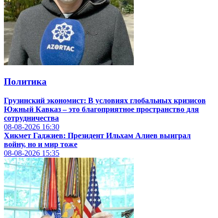
Политика
Грузинский экономист: В условиях глобальных кризисов
Южный Кавказ – это благоприятное пространство для
сотрудничества
08-08-2026
16:30
Хикмет Гаджиев: Президент Ильхам Алиев выиграл
войну, но и мир тоже
08-08-2026
15:35